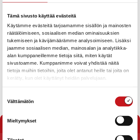
Suomen Punaisen Ristin Rautalammin osaston
kuljetustuki- ja
toiminta-anomus
Tämä sivusto käyttää evästeitä
Perusturvan henkilöstön tehtävänimikkeiden
Käytämme evästeitä tarjoamamme sisällön ja mainosten
muuttaminen
räätälöimiseen, sosiaalisen median ominaisuuksien
Talousarviomäärärahan siirto kotihoidon auton
tukemiseen ja kävijämäärämme analysoimiseen. Lisäksi
hankintaan
Rautalammin perusturvan talousarvio vuodelle
jaamme sosiaalisen median, mainosalan ja analytiikka-
2015
alan kumppaneillemme tietoja siitä, miten käytät
Ilmoitusasiat
sivustoamme. Kumppanimme voivat yhdistää näitä
Viranhaltijoiden pöytäkirjat
tietoja muihin tietoihin, joita olet antanut heille tai joita on
Lisälistalta:
kerätty, kun olet käyttänyt heidän palvelujaan.
Osallistuminen Kaste-rahoitteeseen Kotoisa-
inhimillistä perhehoitoa
ikäihmisille hankkeeseen
Suostumuksen
Välttämätön
valinta
Lataa pöytäkirja
« Pöytäkirjat
Mieltymykset