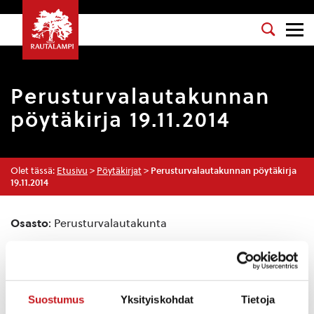
Perusturvalautakunnan
pöytäkirja 19.11.2014
Olet tässä:
Etusivu
>
Pöytäkirjat
>
Perusturvalautakunnan pöytäkirja
19.11.2014
Osasto
: Perusturvalautakunta
Kokouspäivä
: 19.11.2014
Esityslista
:
Kokouksen laillisuus ja päätösvaltaisuus
Suostumus
Yksityiskohdat
Tietoja
Pöytäkirjan tarkastajat