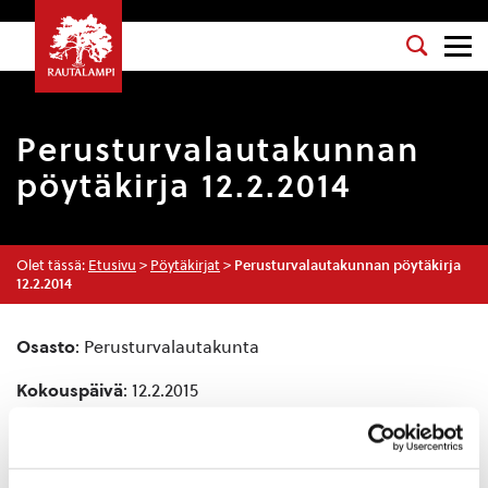
Perusturvalautakunnan
pöytäkirja 12.2.2014
Olet tässä:
Etusivu
>
Pöytäkirjat
>
Perusturvalautakunnan pöytäkirja
12.2.2014
Osasto
: Perusturvalautakunta
Kokouspäivä
: 12.2.2015
Esityslista
:
Kokouksen laillisuus ja päätösvaltaisuus
Pöytäkirjan tarkastajat