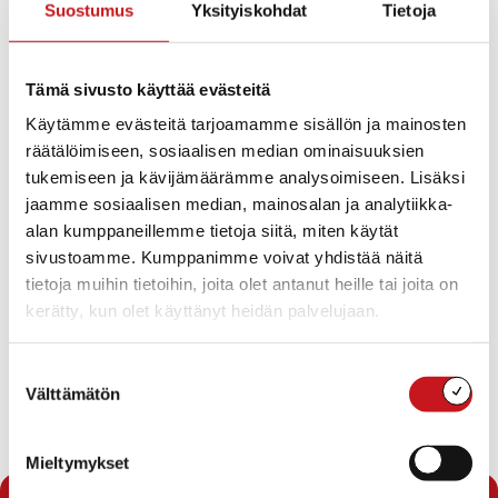
Suostumus
Yksityiskohdat
Tietoja
Perusturvalautakunnan kokoukset vuonna 2015
Pöytäkirjojen nähtävänäpito
Perusturvalautakunnan laskujen ja
maksuosoitusten hyväksyjät vuonna 2015
Tämä sivusto käyttää evästeitä
Perusturvatoimen edustajat alaikäisten
kuulusteluissa vuonna 2015
Käytämme evästeitä tarjoamamme sisällön ja mainosten
Lasten ja nuorten perhehoidon ja
räätälöimiseen, sosiaalisen median ominaisuuksien
tukiperhetoiminnan toimintaohje vuonna 2015
tukemiseen ja kävijämäärämme analysoimiseen. Lisäksi
Omaishoidon tuen myöntämisperusteet vuonna
jaamme sosiaalisen median, mainosalan ja analytiikka-
2015
alan kumppaneillemme tietoja siitä, miten käytät
Kotihoidon-, päivätoiminnan- ja tehostetun
palveluasumisen kriteerit
sivustoamme. Kumppanimme voivat yhdistää näitä
Perusturvalautakunnan soveltamisohjeet
tietoja muihin tietoihin, joita olet antanut heille tai joita on
toimeentulotuesta
kerätty, kun olet käyttänyt heidän palvelujaan.
Vuokrasänkyjen hankinta Palvelukoti Pauliinaan
Muutos perusturvan asiakasmaksuihin 2015
Ilmoitusasiat
Suostumuksen
Viranhaltijoiden pöytäkirjat
Välttämätön
valinta
Lataa pöytäkirja
Mieltymykset
« Pöytäkirjat