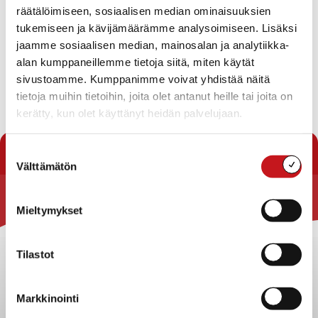
Hoitoapulaisen toimen muuttaminen lähihoitajan
räätälöimiseen, sosiaalisen median ominaisuuksien
toimeksi ja täyttöluvan hakeminen
tukemiseen ja kävijämäärämme analysoimiseen. Lisäksi
Rautalammin kunnan päivätoiminnan kuljetusten
jaamme sosiaalisen median, mainosalan ja analytiikka-
hankinta
alan kumppaneillemme tietoja siitä, miten käytät
Ilmoitusasiat
Viranhaltijoiden pöytäkirjat
sivustoamme. Kumppanimme voivat yhdistää näitä
tietoja muihin tietoihin, joita olet antanut heille tai joita on
Lataa pöytäkirja
kerätty, kun olet käyttänyt heidän palvelujaan.
« Pöytäkirjat
Suostumuksen
Välttämätön
valinta
Rautalammin kunta
Mieltymykset
Yhteystiedot
Tilastot
Kuntainfo
Strategiat, ohjelmat, ohjeet, suunnitelmat, säännöt ja
sopimukset
Markkinointi
Asiakirjajulkisuuskuvaus