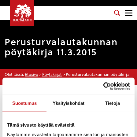
Perusturvalautakunnan
pöytäkirja 11.3.2015
Olet tässä:
Etusivu
>
Pöytäkirjat
>
Perusturvalautakunnan pöytäkirja
11.3.2015
Osasto
: Perusturvalautakunta
Suostumus
Yksityiskohdat
Tietoja
Kokouspäivä
: 11.3.2015
Esityslista
:
Tämä sivusto käyttää evästeitä
Kokouksen laillisuus ja päätösvaltaisuus
Pöytäkirjan tarkastajat
Käytämme evästeitä tarjoamamme sisällön ja mainosten