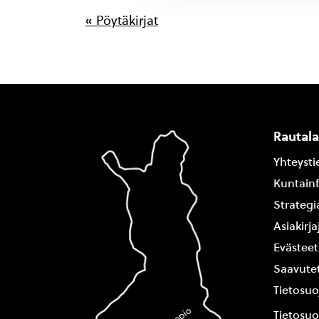
« Pöytäkirjat
Rautal
Yhteysti
Kuntain
Strategi
Asiakirj
Evästeet
Saavutet
Tietosuo
Tietosuo