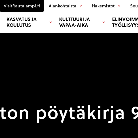
VisitRautalampi.fi
Ajankohtaista
Hakemistot
Seu
KASVATUS JA
KULTTUURI JA
ELINVOIMA
KOULUTUS
VAPAA-AIKA
TYÖLLISYY
on pöytäkirja 9