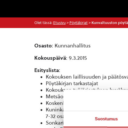
Olet tässä:
Etusivu
>
Pöytäkirjat
>
Kunvaltuuston pöytäk
Osasto
: Kunnanhallitus
Kokouspäivä
: 9.3.2015
Esityslista
:
Kokouksen laillisuuden ja päätös
Pöytäkirjan tarkastajat
Kokouksen työjärjestyksen hyväk
Metsäorsjoen 53:2 tilan asemakaa
Koskenkorva 4:76 tilan ranta-asem
Kuninkaansaari, Niiniveden rantao
7-32 osalta
Suostumus
Sonkari-Kiesimä rantaosayleiskaa