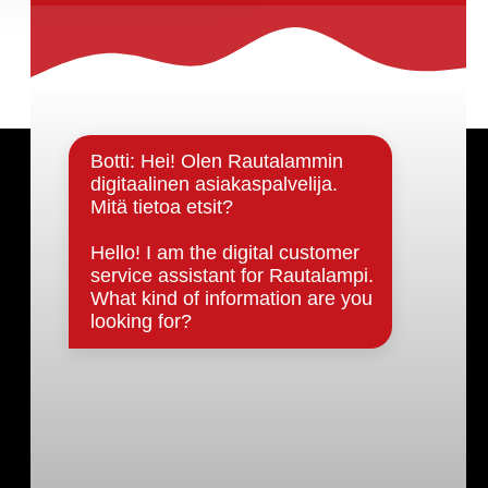
Päätöksenteko ja lähidemokratia
Päätökset, esityslistat & pöytäkirjat
Hallinto
Kunnanhallitus
Kunnanvaltuusto
Lautakunnat