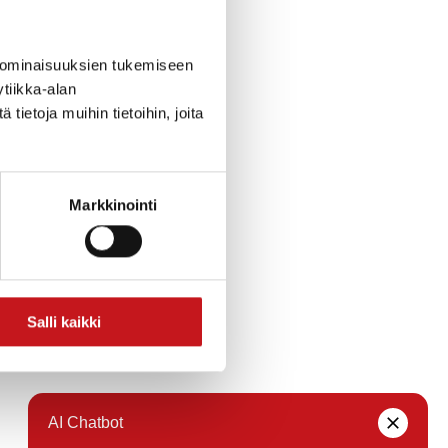
 ominaisuuksien tukemiseen
tiikka-alan
ietoja muihin tietoihin, joita
Markkinointi
Salli kaikki