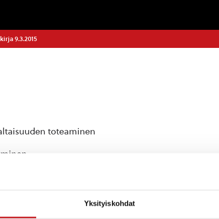
irja 9.3.2015
valtaisuuden toteaminen
syminen
va
akaava Ihalaiskylässä
sayleiskaavan muutos tilan Länsiranta 686-401-
Yksityiskohdat
van muutos tilan Hujansaari 686-406-3-100