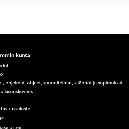
ammin kunta
edot
fo
at, ohjelmat, ohjeet, suunnitelmat, säännöt ja sopimukset
ajulkisuuskuvaus
tavuusseloste
ja
jaselosteet