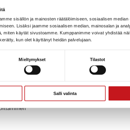
s 2015
työntekijän palkkauksen tukeminen 2015
itä
nen Rautalammille
mme sisällön ja mainosten räätälöimiseen, sosiaalisen median
iseen. Lisäksi jaamme sosiaalisen median, mainosalan ja analy
lohanke Lassilanrannan alueelle ja toteutus
, miten käytät sivustoamme. Kumppanimme voivat yhdistää näitä t
denhuollon maakunnallisen tuotan-
n kerätty, kun olet käyttänyt heidän palvelujaan.
ustaminen ja vanhojen terveyden-huollon
 edustajien nimeäminen Itäisen sosiaali- ja
stelevaan kokoukseen
Mieltymykset
Tilastot
iokunnalle sote-lakiesitykseen
ytäkirjat
ekä yritysten tuotteiden tunne-tuksi tekeminen
Salli valinta
oittaminen