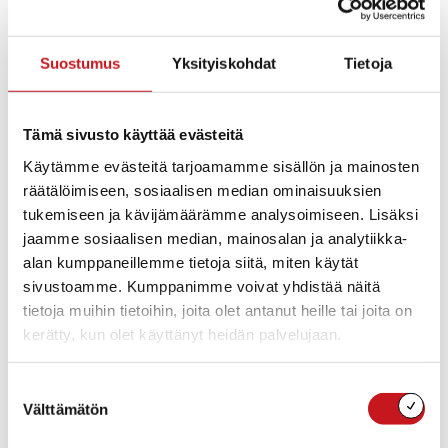
Arviointikertomus vuodelta 2017
Vuoden 2017 tilintarkastuskertomus, tilinpäätöksen
hyväksyminen ja vastuuvapaudesta päättäminen
Suostumus
Yksityiskohdat
Tietoja
Takauksen myöntäminen Virrankylän yksityistien
perusparannukseen
Tämä sivusto käyttää evästeitä
Sopimus Vaalijalan kuntayhtymän kanssa Kuutinharjun
Käytämme evästeitä tarjoamamme sisällön ja mainosten
kehittämisestä
räätälöimiseen, sosiaalisen median ominaisuuksien
tukemiseen ja kävijämäärämme analysoimiseen. Lisäksi
Rautalammin kunnan hallintosääntö
jaamme sosiaalisen median, mainosalan ja analytiikka-
alan kumppaneillemme tietoja siitä, miten käytät
Muut asiat
sivustoamme. Kumppanimme voivat yhdistää näitä
LIITE 1 Arviointikertomus 2017
tietoja muihin tietoihin, joita olet antanut heille tai joita on
kerätty, kun olet käyttänyt heidän palvelujaan.
LIITE 2 Tilintarkastuskertomus 2017
LIITE 3 Tilinpäätös 2017
Suostumuksen
Välttämätön
valinta
LIITTEET 4 Virrankylän yksityistien parantaminen