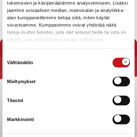
tukemiseen ja kävijämäärämme analysoimiseen. Lisäksi
Pöytäkirjan tarkastajat
Kokouksen työjärjestyksen hyväksyminen
jaamme sosiaalisen median, mainosalan ja analytiikka-
Vuoden 2016 talousarvion muutosten kattaminen
alan kumppaneillemme tietoja siitä, miten käytät
sivustoamme. Kumppanimme voivat yhdistää näitä
Lataa pöytäkirja
tietoja muihin tietoihin, joita olet antanut heille tai joita on
kerätty, kun olet käyttänyt heidän palvelujaan.
« Pöytäkirjat
Suostumuksen
Välttämätön
valinta
Rautalammin kunta
Mieltymykset
Yhteystiedot
Kuntainfo
Tilastot
Strategiat, ohjelmat, ohjeet, suunnitelmat, säännöt ja
sopimukset
Asiakirjajulkisuuskuvaus
Markkinointi
Evästeet
Saavutettavuusseloste