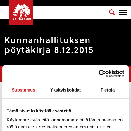
Kunnanhallituksen
pöytäkirja 8.12.2015
Olet tässä:
Etusivu
>
Pöytäkirjat
>
Kunnanhallituksen pöytäkirja
8.12.2015
Suostumus
Yksityiskohdat
Tietoja
Osasto
: Kunnanhallitus
Kokouspäivä
: 8.12.2015
Tämä sivusto käyttää evästeitä
Esityslista
:
Käytämme evästeitä tarjoamamme sisällön ja mainosten
Kokouksen laillisuuden ja päätösvaltaisuuden
räätälöimiseen, sosiaalisen median ominaisuuksien
toteaminen