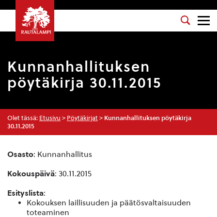
Kunnanhallituksen
pöytäkirja 30.11.2015
Olet tässä:
Etusivu
>
Pöytäkirjat
>
Kunnanhallituksen pöytäkirja
30.11.2015
Osasto
: Kunnanhallitus
Kokouspäivä
: 30.11.2015
Esityslista
:
Kokouksen laillisuuden ja päätösvaltaisuuden
toteaminen