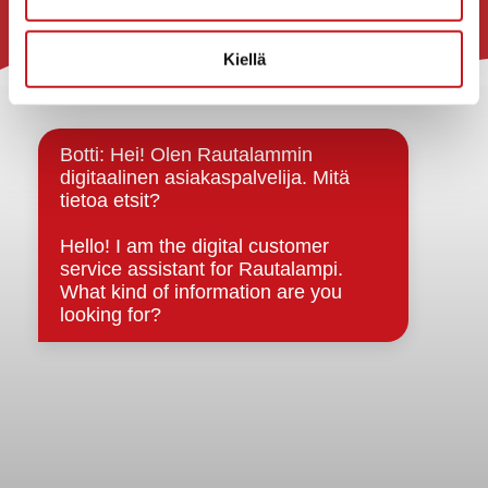
Rautalammin kunta
Kiellä
Yhteystiedot
Kuntainfo
Strategiat, ohjelmat, ohjeet, suunnitelmat, säännöt ja
sopimukset
Asiakirjajulkisuuskuvaus
Evästeet
Saavutettavuusseloste
Tietosuoja
Tietosuojaselosteet
Tietopyyntö
Päätöksenteko ja lähidemokratia
Päätökset, esityslistat & pöytäkirjat