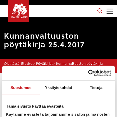
Kunnanvaltuuston
pöytäkirja 25.4.2017
Olet tässä:
Etusivu
>
Pöytäkirjat
>
Kunnanvaltuuston pöytäkirja
25.4.2017
Osasto
: Kunnanvaltuusto
Suostumus
Yksityiskohdat
Tietoja
Kokouspäivä
: 25.4.2017
Esityslista
:
Tämä sivusto käyttää evästeitä
Valtuutettujen esteet ja varajäsenten kutsuminen
Käytämme evästeitä tarjoamamme sisällön ja mainosten
Kokouksen laillisuuden ja päätösvaltaisuuden