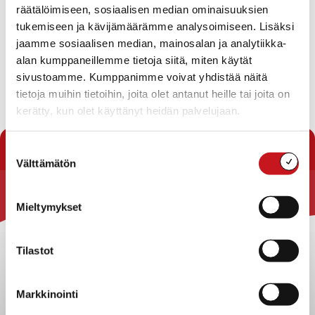
toteaminen
räätälöimiseen, sosiaalisen median ominaisuuksien
Pöytäkirjan tarkastajat
tukemiseen ja kävijämäärämme analysoimiseen. Lisäksi
Kokouksen työjärjestyksen hyväksyminen
jaamme sosiaalisen median, mainosalan ja analytiikka-
Rautalammin kunnan rakennusjärjestyksen uusiminen
alan kumppaneillemme tietoja siitä, miten käytät
Kuntavaalien tulos
sivustoamme. Kumppanimme voivat yhdistää näitä
Valtuustoaloitteet
tietoja muihin tietoihin, joita olet antanut heille tai joita on
Lataa pöytäkirja
kerätty, kun olet käyttänyt heidän palvelujaan.
« Pöytäkirjat
Suostumuksen
Välttämätön
valinta
Rautalammin kunta
Mieltymykset
Yhteystiedot
Tilastot
Kuntainfo
Strategiat, ohjelmat, ohjeet, suunnitelmat, säännöt ja
sopimukset
Markkinointi
Asiakirjajulkisuuskuvaus