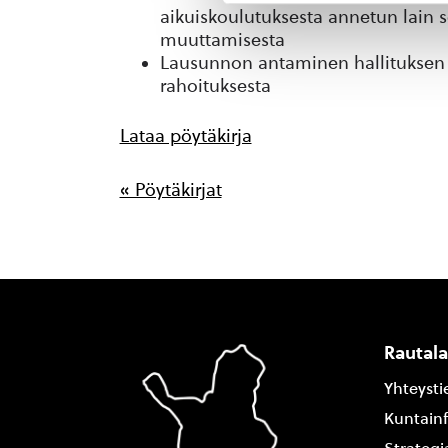
aikuiskoulutuksesta annetun lain s
muuttamisesta
Lausunnon antaminen hallituksen 
rahoituksesta
Lataa pöytäkirja
« Pöytäkirjat
Rautal
Yhteysti
Kuntain