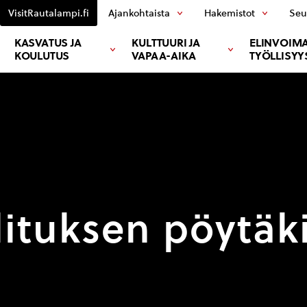
VisitRautalampi.fi
Ajankohtaista
Hakemistot
Seu
KASVATUS JA
KULTTUURI JA
ELINVOIMA
KOULUTUS
VAPAA-AIKA
TYÖLLISYY
ituksen pöytäki