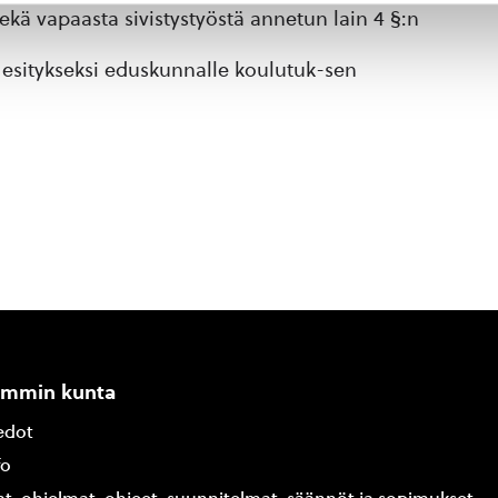
ekä vapaasta sivistystyöstä annetun lain 4 §:n
esitykseksi eduskunnalle koulutuk-sen
ammin kunta
edot
fo