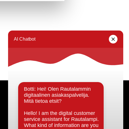
Päätöksenteko ja lähidemokratia
Päätökset, esityslistat & pöytäkirjat
Hallinto