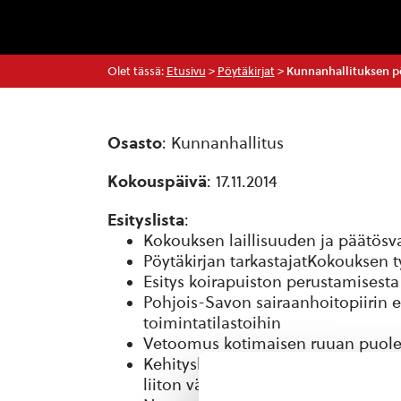
Olet tässä:
Etusivu
>
Pöytäkirjat
>
Kunnanhallituksen pöy
Osasto
: Kunnanhallitus
Kokouspäivä
: 17.11.2014
Esityslista
:
Kokouksen laillisuuden ja päätös
Pöytäkirjan tarkastajatKokouksen 
Esitys koirapuiston perustamisesta
Pohjois-Savon sairaanhoitopiirin 
toimintatilastoihin
Vetoomus kotimaisen ruuan puole
Kehityskeskustelu Rautalammin ku
liiton välillä