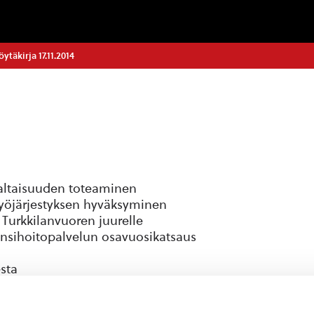
täkirja 17.11.2014
valtaisuuden toteaminen
työjärjestyksen hyväksyminen
 Turkkilanvuoren juurelle
ensihoitopalvelun osavuosikatsaus
sta
nnan, Pohjois-Savon ELY:n ja Pohjois-Savon