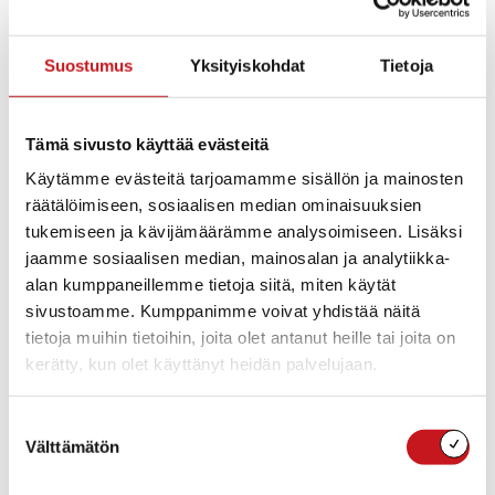
Pöytäkirjan tarkastajat
Kokouksen työjärjestyksen hyväksyminen
Vuokrasopimus / Soisalon Työterveys
Suostumus
Yksityiskohdat
Tietoja
Kehittämisyhdistys Mansikka ry:n
ennakkomaksuvelan käyttäminen yhdistyksen
tappion kattamiseen
Kehittämisyhdistys Mansikka ry:n ja Rautalammin
Tämä sivusto käyttää evästeitä
kunnan välinen yhteistyösopimus
Käytämme evästeitä tarjoamamme sisällön ja mainosten
Ilmoitusasiat
räätälöimiseen, sosiaalisen median ominaisuuksien
Sisä-Savon seutuyhtymän tilinpäätöksen 2014
tukemiseen ja kävijämäärämme analysoimiseen. Lisäksi
hyväksyminen
Täyttöluvan myöntäminen vapaa-ajansihteerin
jaamme sosiaalisen median, mainosalan ja analytiikka-
opintovapaan ajaksi
alan kumppaneillemme tietoja siitä, miten käytät
Lassilankulman tilan myynti Rautalammin
sivustoamme. Kumppanimme voivat yhdistää näitä
Rakennus Oy:lle rivitalon rakentamista varten
tietoja muihin tietoihin, joita olet antanut heille tai joita on
Konnekosken entisöinti ja kosken ohittavan
kerätty, kun olet käyttänyt heidän palvelujaan.
pienvenekanavan suun-nittelu ja rakentaminen
Kunnanjohtajan johtajasopimukseen liittyvä
yksilöllinen eläkesopimus
Suostumuksen
Rautalammin kunnan ja Rautalammin Pestuut –
Välttämätön
valinta
markkinoita järjestävän seurayhtymän välinen
sopimus