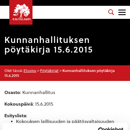
Kunnanhallituksen
pöytäkirja 15.6.2015
Olet tässä:
Etusivu
>
Pöytäkirjat
>
Kunnanhallituksen pöytäkirja
15.6.2015
Osasto
: Kunnanhallitus
Kokouspäivä
: 15.6.2015
Esityslista
:
Kokouksen laillisuuden ja päätösvaltaisuuden
toteaminen