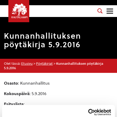
Kunnanhallituksen
pöytäkirja 5.9.2016
Olet tässä:
Etusivu
>
Pöytäkirjat
>
Kunnanhallituksen pöytäkirja
5.9.2016
Osasto
: Kunnanhallitus
Kokouspäivä
: 5.9.2016
Esityslista
:
Kokouksen laillisuuden ja päätösvaltaisuuden
toteaminen