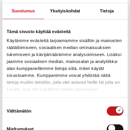
Pöytäkirjan tarkastajat
Kokouksen työjärjestyksen hyväksyminen
Suostumus
Yksityiskohdat
Tietoja
Perusturvan kotihoidon ja vanhuspalveluiden
henkilöstön virkojen muuttaminen toimiksi
Työllisyyskatsaus heinäkuulta 2016
Tämä sivusto käyttää evästeitä
Nopeusrajoituksen asettaminen Hankaveden
Pitkälahden Uitonsal-meen
Käytämme evästeitä tarjoamamme sisällön ja mainosten
Lausunto hallituksen esitysluonnoksesta kuntalain
räätälöimiseen, sosiaalisen median ominaisuuksien
muuttamisesta
tukemiseen ja kävijämäärämme analysoimiseen. Lisäksi
Sitoutuminen kuntakohtaisen Waltti-kausilipun hinnan
alentamiseen
jaamme sosiaalisen median, mainosalan ja analytiikka-
Ilmoitusasiat
alan kumppaneillemme tietoja siitä, miten käytät
Lautakuntien ja viranhaltijoiden pöytäkirjat
sivustoamme. Kumppanimme voivat yhdistää näitä
Kauppakirjaluonnoksen hyväksyminen / Rautalammin
tietoja muihin tietoihin, joita olet antanut heille tai joita on
seurakunta
kerätty, kun olet käyttänyt heidän palvelujaan.
Rautalammin kuntakeskuksen liikennejärjestelyt
Kiinteistö Oy Oikarilan teollisuushallit –yhtiön
vastikevajauksen korvaaminen ja mahdolliset muut
Suostumuksen
toimet
Välttämätön
valinta
Itä-Suomen päihdehuollon kuntayhtymän purkamista
koskeva sopi-mus
Mieltymykset