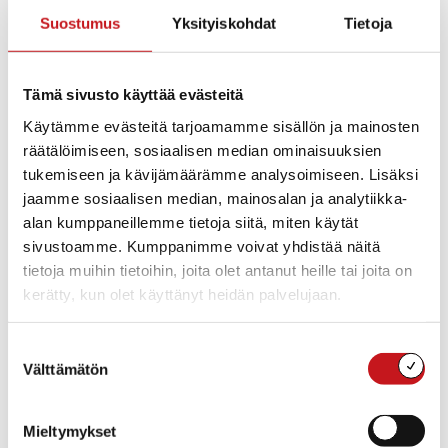
Kokouksen laillisuuden ja päätösvaltaisuuden
toteaminen
Suostumus
Yksityiskohdat
Tietoja
Pöytäkirjan tarkastajat
Kokouksen työjärjestyksen hyväksyminen
Rautalammin kunnan tilinpäätöksen arviointikertomus
Tämä sivusto käyttää evästeitä
vuodelta 2017 ja kunnanhallituksen selvitykset
tarkastuslautakunnan havainnoista
Käytämme evästeitä tarjoamamme sisällön ja mainosten
Ilmoitusasiat
räätälöimiseen, sosiaalisen median ominaisuuksien
Lautakuntien ja viranhaltijoiden pöytäkirjat
tukemiseen ja kävijämäärämme analysoimiseen. Lisäksi
Vuoden 2019 talousarvion ja taloussuunnitelman 2019-
jaamme sosiaalisen median, mainosalan ja analytiikka-
2022 laadin-taohjeet
alan kumppaneillemme tietoja siitä, miten käytät
Talousarvion 2018 toteutuminen 1.1.-30.4.2018
Konserniohje
sivustoamme. Kumppanimme voivat yhdistää näitä
Kunnanvaltuuston kokouksen 29.5. täytäntöönpano
tietoja muihin tietoihin, joita olet antanut heille tai joita on
Finnskog-vieraat 15.7.
kerätty, kun olet käyttänyt heidän palvelujaan.
Askelmittarien hankinta
Hyvinvointityöryhmän perustaminen
Matti Lohen koulun liikuntasalin ulkoseinien ja lattian
Suostumuksen
uusimiseen varatun määrärahan siirtäminen Matti
Välttämätön
valinta
Lohen koulun ala-asteen si-säilmakorjauksiin
Lataa pöytäkirja
Mieltymykset