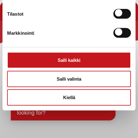
« Pöytäkirjat
Tilastot
Markkinointi
Rautalammin kunta
Yhteystiedot
Kuntainfo
Salli kaikki
Strategiat, ohjelmat, ohjeet, suunnitelmat, säännöt ja
sopimukset
Salli valinta
Asiakirjajulkisuuskuvaus
Evästeet
Kiellä
Saavutettavuusseloste
Tietosuoja
Tietosuojaselosteet
Tietopyyntö