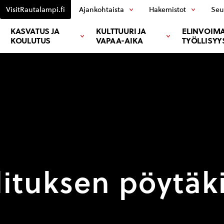
VisitRautalampi.fi
Ajankohtaista
Hakemistot
Seu
KASVATUS JA
KULTTUURI JA
ELINVOIMA
KOULUTUS
VAPAA-AIKA
TYÖLLISYY
tuksen pöytäkir