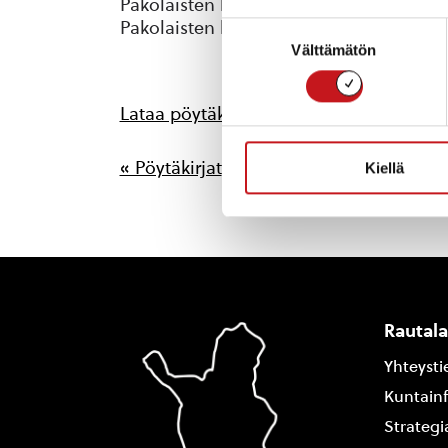
Pakolaisten kotouttamista koskeva jat
Pakolaisten kotouttamisen jatkaminen
Suostumuksen
Välttämätön
valinta
Lataa pöytäkirja
« Pöytäkirjat
Kiellä
Rautal
Yhteysti
Kuntain
Strategi