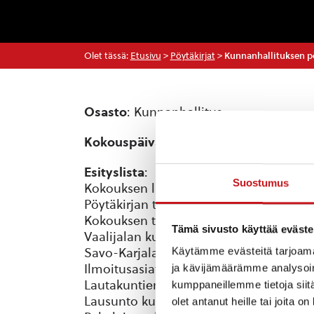
Olet tässä:
Etusivu
>
Pöytäkirjat
>
Kunnanhallituksen pöy
Osasto
: Kunnanhallitus
Kokouspäivä
: 7.8.2017
Esityslista
:
Suostumus
Kokouksen laillisuuden ja päätösvalta
Pöytäkirjan tarkastajat
Kokouksen työjärjestyksen hyväksymin
Tämä sivusto käyttää eväste
Vaalijalan kuntayhtymän kuntakokous
Käytämme evästeitä tarjoama
Savo-Karjalan vaalipiirin kuntapäivät ja
Ilmoitusasiat
ja kävijämäärämme analysoim
Lautakuntien ja viranhaltijoiden pöytäki
kumppaneillemme tietoja siitä
Lausunto kunnallisvalitukseen
olet antanut heille tai joita o