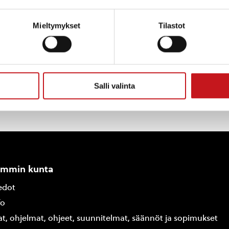
kohanke
Mieltymykset
Tilastot
Salli valinta
ammin kunta
edot
fo
at, ohjelmat, ohjeet, suunnitelmat, säännöt ja sopimukset