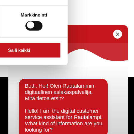
Markkinointi
Salli kaikki
Päätöksenteko ja lähidemokratia
Päätökset, esityslistat & pöytäkirjat
Hallinto
Kunnanhallitus