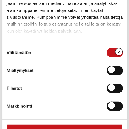
jaamme sosiaalisen median, mainosalan ja analytiikka-
22
alan kumppaneillemme tietoja siitä, miten käytät
sivustoamme. Kumppanimme voivat yhdistää näitä tietoja
muihin tietoihin, joita olet antanut heille tai joita on kerätty,
kun olet käyttänyt heidän palvelujaan.
Suostumuksen
Välttämätön
valinta
lauantai 22.8.2026 22:00
Kiesimä-ilmiö
Mieltymykset
Ravintola Nuapuri
Kuopiontie 21, Rautalampi, Suomi
8 € - 10 €
Tilastot
Markkinointi
Tänään
Seuraavat
Tapahtumat
Edelliset
Tapahtu
Tilaa kalenteriin