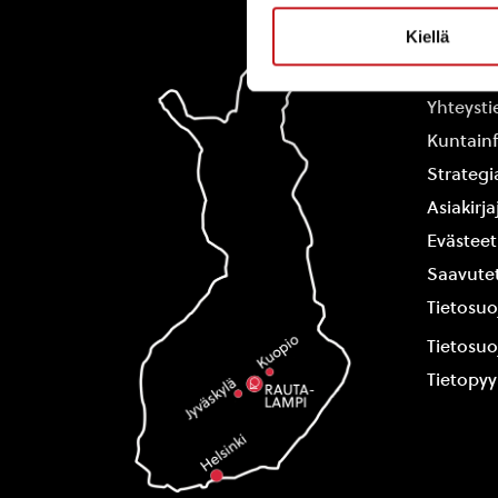
Kiellä
Rautal
Yhteysti
Kuntain
Strategi
Asiakirj
Evästeet
Saavutet
Tietosuo
Tietosuo
Tietopy