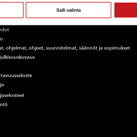
Salli valinta
ammin kunta
edot
fo
at, ohjelmat, ohjeet, suunnitelmat, säännöt ja sopimukset
ajulkisuuskuvaus
tavuusseloste
ja
jaselosteet
yntö