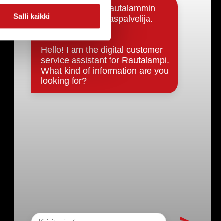
Salli kaikki
Päätöksenteko ja lähidemokratia
Päätökset, esityslistat & pöytäkirjat
Hallinto
Kunnanhallitus
Kunnanvaltuusto
Lautakunnat