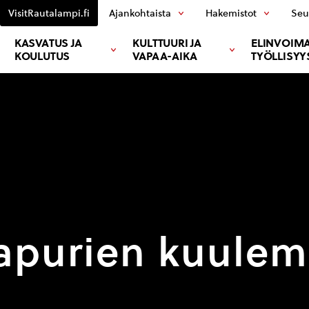
VisitRautalampi.fi
Ajankohtaista
Hakemistot
Seu
KASVATUS JA
KULTTUURI JA
ELINVOIMA
KOULUTUS
VAPAA-AIKA
TYÖLLISYY
aapurien kuulem