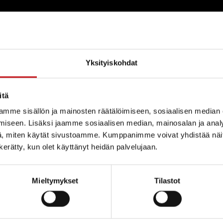
kuulemisesta
Yksityiskohdat
itä
maa-ainestenottoa koskevasta
mme sisällön ja mainosten räätälöimiseen, sosiaalisen median
 Vn A maa 3 § (926/2005)) Hakijan suorittama
iseen. Lisäksi jaamme sosiaalisen median, mainosalan ja analy
, miten käytät sivustoamme. Kumppanimme voivat yhdistää näitä t
n kerätty, kun olet käyttänyt heidän palvelujaan.
Mieltymykset
Tilastot