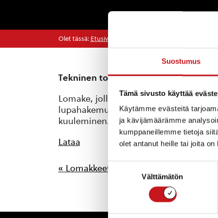
Olet tässä:
Etusivu
>
Lomakkeet
>
Selvitys naapurien 
Suostumus
Tekninen toimi
Tämä sivusto käyttää eväste
Lomake, jolla ilmoitetaan naapurille 
Käytämme evästeitä tarjoama
lupahakemuksesta. (Maa-aineslaki 13 §,
kuuleminen.
ja kävijämäärämme analysoim
kumppaneillemme tietoja siitä
Lataa
olet antanut heille tai joita o
Suostumuksen
« Lomakkeet
Välttämätön
valinta