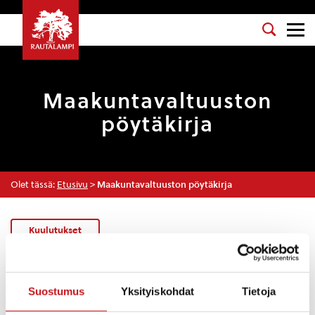
Maakuntavaltuuston
pöytäkirja
Olet tässä:
Etusivu
>
Maakuntavaltuuston pöytäkirja
Kuulutukset
10.4.2018 — 13:09
Suostumus
Yksityiskohdat
Tietoja
Maakuntavaltuuston pöytäkirja 27.11.2017