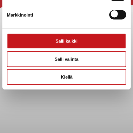
Rautalammin kunta
Yhteystiedot
Markkinointi
Kuntainfo
Strategiat, ohjelmat, ohjeet, suunnitelmat, säännöt ja
sopimukset
Salli kaikki
Asiakirjajulkisuuskuvaus
Evästeet
Salli valinta
Saavutettavuusseloste
Tietosuoja
Kiellä
Tietosuojaselosteet
Tietopyyntö
Päätöksenteko ja lähidemokratia
Päätökset, esityslistat & pöytäkirjat
Hallinto
Kunnanhallitus