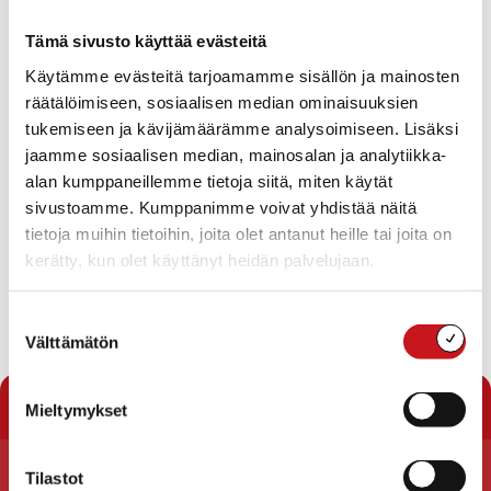
sis. mm.
Tämä sivusto käyttää evästeitä
Käytämme evästeitä tarjoamamme sisällön ja mainosten
Sairaalatoimintojen työnjako, leikkaustoiminta,
aluevaikutusten arviointi ja maakunnallinen
räätälöimiseen, sosiaalisen median ominaisuuksien
valmistelutyö
tukemiseen ja kävijämäärämme analysoimiseen. Lisäksi
Pohjois-Savon maakuntasuunnitelma 2040,
jaamme sosiaalisen median, mainosalan ja analytiikka-
maakuntaohjelma 2018-2021 sekä
alan kumppaneillemme tietoja siitä, miten käytät
maakuntaohjelman ympäristöselostus
sivustoamme. Kumppanimme voivat yhdistää näitä
Valtuustoaloite maakunnan liikenneyhteyksien
tietoja muihin tietoihin, joita olet antanut heille tai joita on
selvittämisestä
kerätty, kun olet käyttänyt heidän palvelujaan.
Maakuntavaltuuston pöytäkirja
Suostumuksen
Välttämätön
valinta
« Uutishuone
Mieltymykset
Tilastot