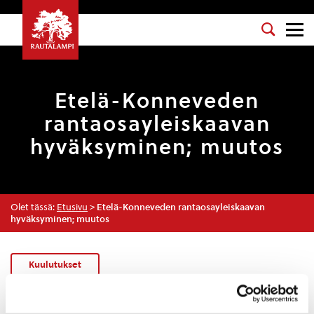
Etelä-Konneveden
rantaosayleiskaavan
hyväksyminen; muutos
Olet tässä:
Etusivu
>
Etelä-Konneveden rantaosayleiskaavan
hyväksyminen; muutos
Kuulutukset
29.9.2017 — 13:51