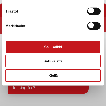
« Uutishuone
Tilastot
Markkinointi
Rautalammin kunta
Yhteystiedot
Kuntainfo
Salli kaikki
Strategiat, ohjelmat, ohjeet, suunnitelmat, säännöt ja
sopimukset
Salli valinta
Asiakirjajulkisuuskuvaus
Evästeet
Kiellä
Saavutettavuusseloste
Tietosuoja
Tietosuojaselosteet
Tietopyyntö