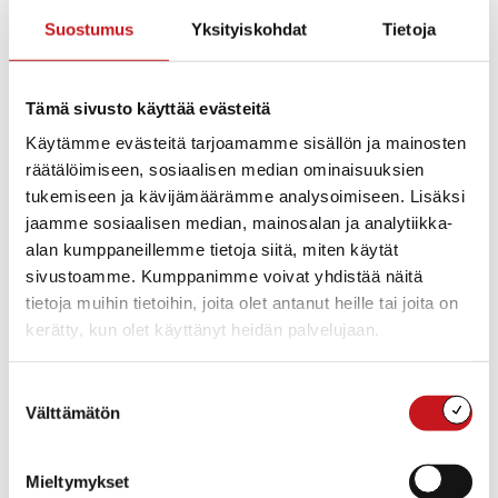
Rautalammin kunnanvaltuusto on kokouksessaan
Suostumus
Yksityiskohdat
Tietoja
30.5.2017 §:n 37 kohdalla hyväksynyt Etelä-Konneveden
rantaosayleiskaavan 2035. Kaava on käsitely uudelleen
valtuustossa 26.9.2017 aiemman virheellisen kirjauksen
Tämä sivusto käyttää evästeitä
vuoksi. 26.9.2017 §:n 92 kohdalla kunnanvaltuusto on
Käytämme evästeitä tarjoamamme sisällön ja mainosten
hyväksynyt Etelä-Konneveden rantaosayleiskaavan
räätälöimiseen, sosiaalisen median ominaisuuksien
lukuunottamatta tiloja Pajaviita RN:o1:132 ja Lehmiranta
tukemiseen ja kävijämäärämme analysoimiseen. Lisäksi
RN:o 1:158.
jaamme sosiaalisen median, mainosalan ja analytiikka-
alan kumppaneillemme tietoja siitä, miten käytät
Kunnanvaltuuston päätös ja hyväksytyt kaava-asiakirjat
sivustoamme. Kumppanimme voivat yhdistää näitä
ovat nähtävillä 2.10. – 7.11.2017 välisen ajan Rautalammin
tietoja muihin tietoihin, joita olet antanut heille tai joita on
kunnanviraston yhteispalvelupisteessä sekä kunnan
kerätty, kun olet käyttänyt heidän palvelujaan.
internetsivuilla www.rautalampi.fi/kaavat.
Rautalammilla 2.10.2017
Suostumuksen
Välttämätön
valinta
KUNNANHALLITUS
Mieltymykset