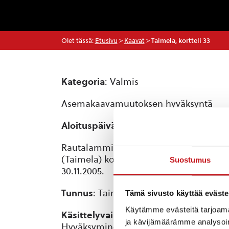
Olet tässä:
Etusivu
>
Kaavat
>
Taimela, kortteli 33
Kategoria
: Valmis
Asemakaavamuutoksen hyväksyntä
Aloituspäivämäärä
: 25.10.2005
Rautalammin kunnanvaltuusto on kokouk
(Taimela) koskevan asemakaavan muutok
Suostumus
30.11.2005.
Tunnus
: Taimela, kortteli 33
Tämä sivusto käyttää eväste
Käytämme evästeitä tarjoama
Käsittelyvaiheet
:
ja kävijämäärämme analysoim
Hyväksyminen