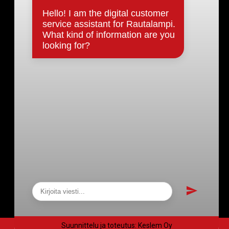
Päätökset, esityslistat & pöytäkirjat
Hallinto
Kunnanhallitus
Kunnanvaltuusto
Lautakunnat