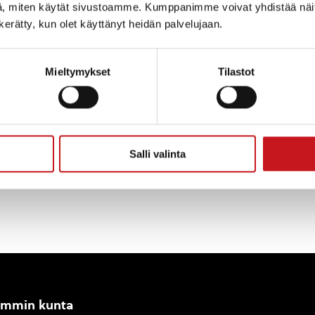
, miten käytät sivustoamme. Kumppanimme voivat yhdistää näitä t
n kerätty, kun olet käyttänyt heidän palvelujaan.
Mieltymykset
Tilastot
Salli valinta
ammin kunta