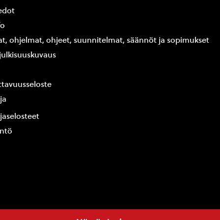
edot
fo
at, ohjelmat, ohjeet, suunnitelmat, säännöt ja sopimukset
ajulkisuuskuvaus
tavuusseloste
ja
jaselosteet
yntö