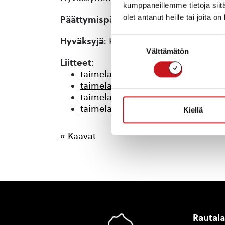
kumppaneillemme tietoja siitä
olet antanut heille tai joita o
Päättymispäivämäärä
: 30.11.2005
Hyväksyjä
: Kunnanhallitus
Suostumuksen
Välttämätön
valinta
Liitteet
:
taimela_selostus.pdf
taimela_oas.pdf
taimela_kaava.pdf
taimela_merkinnat.pdf
Kiellä
« Kaavat
Rautal