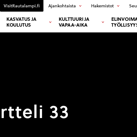
VisitRautalampi.fi
Ajankohtaista
Hakemistot
Seu
KASVATUS JA
KULTTUURI JA
ELINVOIMA
KOULUTUS
VAPAA-AIKA
TYÖLLISYY
rtteli 33