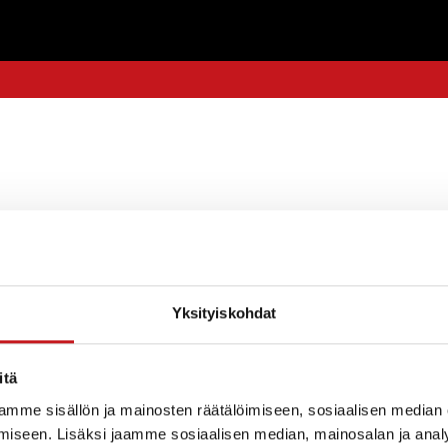
sessaan 25.10.2005 hyväksynyt korttelia 33
sen. Päätös on tullut lainvoimaiseksi
Yksityiskohdat
itä
mme sisällön ja mainosten räätälöimiseen, sosiaalisen median
iseen. Lisäksi jaamme sosiaalisen median, mainosalan ja analy