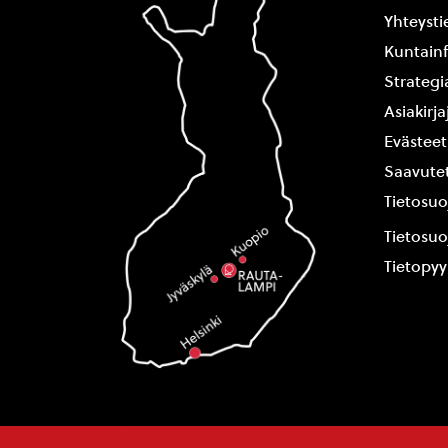
Yhteysti
Kuntain
Strategi
Asiakirj
Evästeet
Saavutet
Tietosuo
Tietosuo
Tietopy