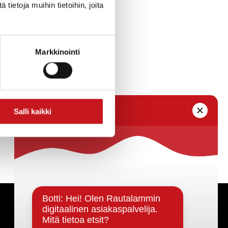
ietoja muihin tietoihin, joita
Markkinointi
Salli kaikki
Päätöksenteko ja lähidemokratia