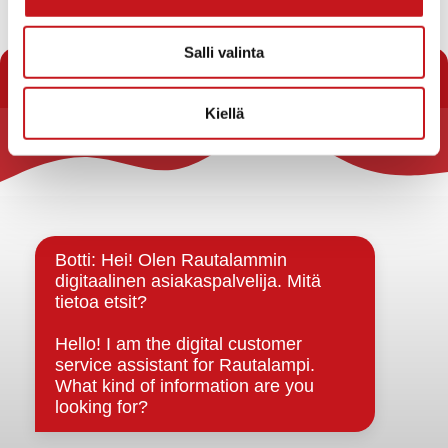
Hyvkuulutus_Sonkari_Kiesimamuutos.pdf
Salli valinta
« Kaavat
Kiellä
Rautalammin kunta
Yhteystiedot
Kuntainfo
Strategiat, ohjelmat, ohjeet, suunnitelmat, säännöt ja
sopimukset
Asiakirjajulkisuuskuvaus
Evästeet
Saavutettavuusseloste
Tietosuoja
Tietosuojaselosteet