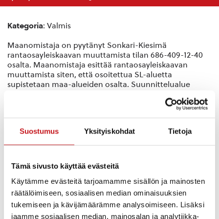
Kategoria
: Valmis
Maanomistaja on pyytänyt Sonkari-Kiesimä
rantaosayleiskaavan muuttamista tilan 686-409-12-40
osalta. Maanomistaja esittää rantaosayleiskaavan
muuttamista siten, että osoitettua SL-aluetta
supistetaan maa-alueiden osalta. Suunnittelualue
sijoittuu Sonkarin Sääksenlahteen. Rantaosayleiskaavan
muutos koskee tilaa 686-409-12-40 ja yhteistä
vesialuetta 686-409-876-1.
Suostumus
Yksityiskohdat
Tietoja
Aloituspäivämäärä
: 6.10.2022
Tämä sivusto käyttää evästeitä
Yhteyshenkilöt
:
Käytämme evästeitä tarjoamamme sisällön ja mainosten
FCG Finnish Consulting Group Oy
Timo Leskinen
räätälöimiseen, sosiaalisen median ominaisuuksien
PL 1199 (Microkatu 1), 70211 KUOPIO
tukemiseen ja kävijämäärämme analysoimiseen. Lisäksi
puh. 040-5089680
jaamme sosiaalisen median, mainosalan ja analytiikka-