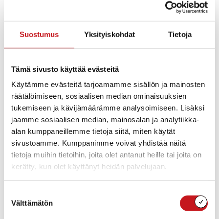
rantarakennuspaikkoja siten että tieyhteydet sekä
mahdollinen sähköistys helpottuvat.
Suostumus
Yksityiskohdat
Tietoja
Aloituspäivämäärä
: 27.2.2007
Rautalammin kunnanvaltuusto on kokouksessaan
27.2.2007 hyväksynyt Niiniveden rantaosayleiskaavan
Tämä sivusto käyttää evästeitä
muutoksen Kettukangas 18:16 –tilan osalta. Päätös on
Käytämme evästeitä tarjoamamme sisällön ja mainosten
tullut lainvoimaiseksi 5.4.2007.
räätälöimiseen, sosiaalisen median ominaisuuksien
Tunnus
: Kettukangas 18:16
tukemiseen ja kävijämäärämme analysoimiseen. Lisäksi
jaamme sosiaalisen median, mainosalan ja analytiikka-
Käsittelyvaiheet
:
alan kumppaneillemme tietoja siitä, miten käytät
Kaavamuutoksen hyväksyminen 27.2.2007.
sivustoamme. Kumppanimme voivat yhdistää näitä
Kunnanvaltuusto § 22.
tietoja muihin tietoihin, joita olet antanut heille tai joita on
Päättymispäivämäärä
: 5.4.2007
kerätty, kun olet käyttänyt heidän palvelujaan.
Hyväksyjä
: Kunnanvaltuusto. 27.2.2007 §22.
Suostumuksen
Välttämätön
Liitteet
:
valinta
niinivesi_nimio.pdf