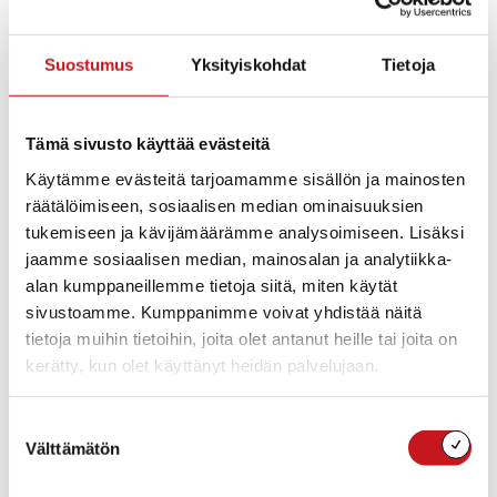
Asemakaavan muutos koskee korttelia 53 (osa) ja
maatalousaluetta. Alueelle on osoitettu
erillispientalojen korttelialueelle kahdeksan
Suostumus
Yksityiskohdat
Tietoja
asuinrakennuspaikkaa ja lähivirkistysalue.
Rakennuspaikoista kaksi on omarantaista.
Tämä sivusto käyttää evästeitä
Tunnus
: Lassila
Käytämme evästeitä tarjoamamme sisällön ja mainosten
Yhteyshenkilöt
:
räätälöimiseen, sosiaalisen median ominaisuuksien
Tekninen johtaja Tuure Savolainen. p. 0400-784570-
tukemiseen ja kävijämäärämme analysoimiseen. Lisäksi
Käsittelyvaiheet
:
jaamme sosiaalisen median, mainosalan ja analytiikka-
Asemakaava on hyväksytty kunnanvaltuustossa
alan kumppaneillemme tietoja siitä, miten käytät
1.4.2008.
sivustoamme. Kumppanimme voivat yhdistää näitä
tietoja muihin tietoihin, joita olet antanut heille tai joita on
Päättymispäivämäärä
: 1.4.2008
kerätty, kun olet käyttänyt heidän palvelujaan.
Hyväksyjä
: Kunnanvaltuusto 1.4.2008 §23
Suostumuksen
Liitteet
:
Välttämätön
valinta
nimio_lassila.pdf
Selostus_Lassila_ehd.pdf