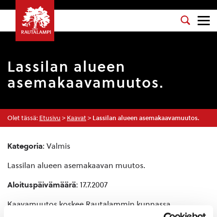
Lassilan alueen
asemakaavamuutos.
Olet tässä:
Etusivu
>
Kaavat
>
Lassilan alueen asemakaavamuutos.
Kategoria
: Valmis
Lassilan alueen asemakaavan muutos.
Aloituspäivämäärä
: 17.7.2007
Kaavamuutos koskee Rautalammin kunnassa,
kirkonkylän pohjoisosassa Lassilassa sijaitsevaa aluetta.