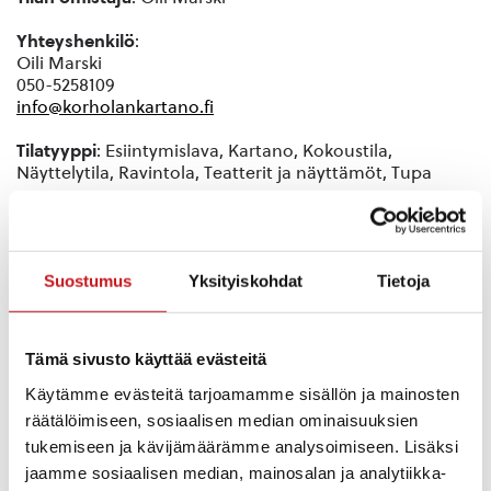
Yhteyshenkilö
:
Oili Marski
050-5258109
info@korholankartano.fi
Tilatyyppi
: Esiintymislava, Kartano, Kokoustila,
Näyttelytila, Ravintola, Teatterit ja näyttämöt, Tupa
Esiintymistilan koko
: Puutarhassa ulkoilma-
esiintymislava, jossa katettu katsomo. Esiintymislavaan
liittyy katettu 170 henkilön rinnekatsomo, josta näkymät
Suostumus
Yksityiskohdat
Tietoja
järvelle ja jylhälle Kokkovuorelle.
Muut käytettävissä olevat tilat
: Lisäksi pihapiirissä
huvimaja, paviljonki ja grillikota sekä sauna.
Tämä sivusto käyttää evästeitä
Kategoria
: Esiintymislava, Kartano, Kokoustila,
Käytämme evästeitä tarjoamamme sisällön ja mainosten
Näyttelytila, Ravintola
räätälöimiseen, sosiaalisen median ominaisuuksien
tukemiseen ja kävijämäärämme analysoimiseen. Lisäksi
Tilan käyttötarkoitus
:
jaamme sosiaalisen median, mainosalan ja analytiikka-
Ateljeekoti on taiteesta kiinnostuneiden suosittu