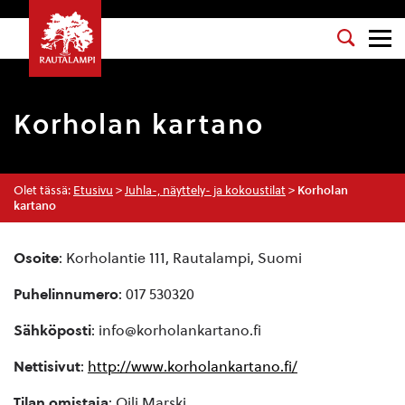
Korholan kartano
Olet tässä:
Etusivu
>
Juhla-, näyttely- ja kokoustilat
>
Korholan
kartano
Osoite
: Korholantie 111, Rautalampi, Suomi
Puhelinnumero
: 017 530320
Sähköposti
: info@korholankartano.fi
Nettisivut
:
http://www.korholankartano.fi/
Tilan omistaja
: Oili Marski