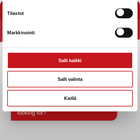
« Yhteystiedot
Tilastot
Markkinointi
Rautalammin kunta
Yhteystiedot
Kuntainfo
Salli kaikki
Strategiat, ohjelmat, ohjeet, suunnitelmat, säännöt ja
sopimukset
Salli valinta
Asiakirjajulkisuuskuvaus
Evästeet
Kiellä
Saavutettavuusseloste
Tietosuoja
Tietosuojaselosteet
Tietopyyntö