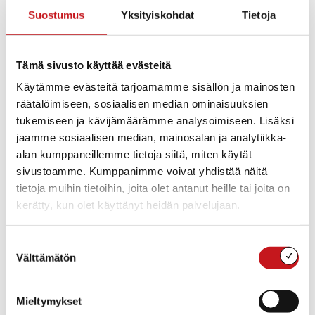
Suostumus
Yksityiskohdat
Tietoja
Tämä sivusto käyttää evästeitä
Käytämme evästeitä tarjoamamme sisällön ja mainosten
räätälöimiseen, sosiaalisen median ominaisuuksien
tukemiseen ja kävijämäärämme analysoimiseen. Lisäksi
jaamme sosiaalisen median, mainosalan ja analytiikka-
alan kumppaneillemme tietoja siitä, miten käytät
Anu Sjöberg
sivustoamme. Kumppanimme voivat yhdistää näitä
040 549 2860
tietoja muihin tietoihin, joita olet antanut heille tai joita on
anu.sjoberg@rautalampi.fi
kerätty, kun olet käyttänyt heidän palvelujaan.
Yksikkö
Rautalammin lukio, Sivistysosasto
Suostumuksen
Välttämätön
valinta
Toimipaikka
Rautalammin lukio, Alavantie 1, 77700 Rautalampi
Mieltymykset