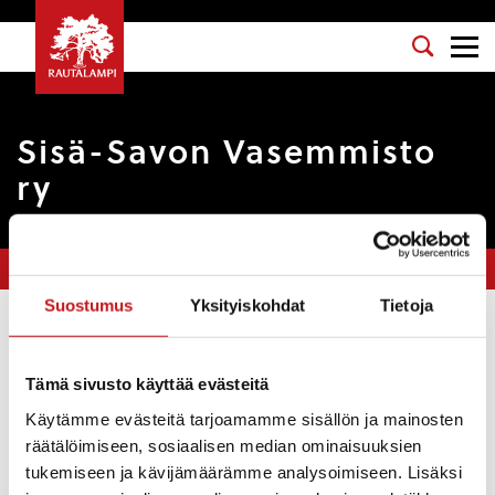
Sisä-Savon Vasemmisto
ry
Olet tässä:
Etusivu
>
Yhdistykset
>
Sisä-Savon Vasemmisto ry
Suostumus
Yksityiskohdat
Tietoja
Vastuuhenkilö
: Tuomo Hänninen
Sähköposti
: tuomo.hanninen@rautalampi.fi
Tämä sivusto käyttää evästeitä
Käytämme evästeitä tarjoamamme sisällön ja mainosten
Puhelinnumero
: 040 7460118
räätälöimiseen, sosiaalisen median ominaisuuksien
Kategoria
: Ammatti- ja puoluejärjestöt
tukemiseen ja kävijämäärämme analysoimiseen. Lisäksi