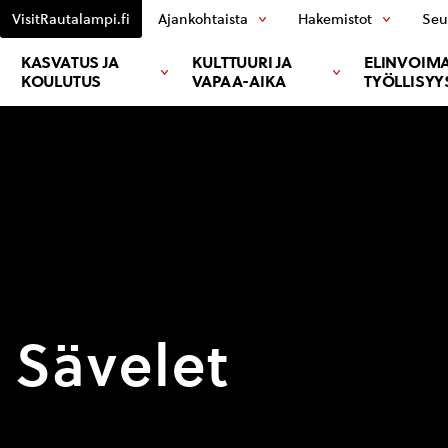
VisitRautalampi.fi
Ajankohtaista
Hakemistot
Seu
KASVATUS JA
KULTTUURI JA
ELINVOIMA
KOULUTUS
VAPAA-AIKA
TYÖLLISYY
 Sävelet