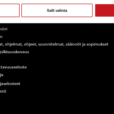
Salli valinta
ammin kunta
edot
fo
at, ohjelmat, ohjeet, suunnitelmat, säännöt ja sopimukset
ajulkisuuskuvaus
tavuusseloste
ja
jaselosteet
yntö