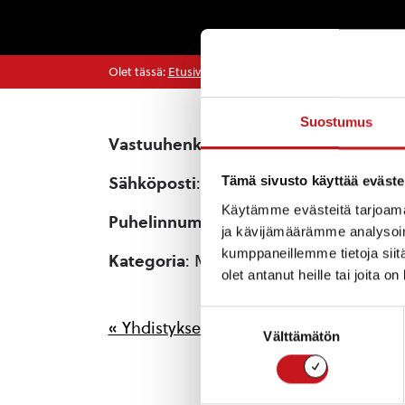
Olet tässä:
Etusivu
>
Yhdistykset
>
Sisä-Savon Sävelet
Suostumus
Vastuuhenkilö
: Anneli Hytönen, sihteer
Tämä sivusto käyttää eväste
Sähköposti
: sisasavonsavelet@gmail.
Käytämme evästeitä tarjoama
Puhelinnumero
: 0405776516
ja kävijämäärämme analysoim
kumppaneillemme tietoja siitä
Kategoria
: Musiikki
olet antanut heille tai joita o
Suostumuksen
« Yhdistykset
Välttämätön
valinta