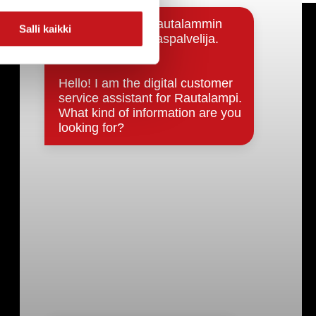
Salli kaikki
Päätöksenteko ja lähidemokratia
Päätökset, esityslistat & pöytäkirjat
Hallinto
Kunnanhallitus
Kunnanvaltuusto
Lautakunnat