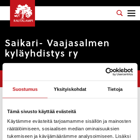
Saikari- Vaajasalmen
kyläyhdistys ry
Olet tässä:
Etusivu
>
Yhdistykset
>
Saikari- Vaajasalmen kyläyhdistys
ry
Suostumus
Yksityiskohdat
Tietoja
Vastuuhenkilö
: Esa Vilkki
Tämä sivusto käyttää evästeitä
Sähköposti
: esa.vilkki@sitowise.fi
Käytämme evästeitä tarjoamamme sisällön ja mainosten
Puhelinnumero
: 044-3680684
räätälöimiseen, sosiaalisen median ominaisuuksien
tukemiseen ja kävijämäärämme analysoimiseen. Lisäksi
Kategoria
: Kyläyhdistykset