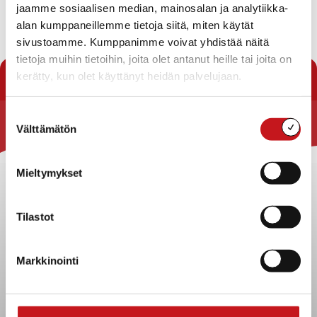
jaamme sosiaalisen median, mainosalan ja analytiikka-
Osoite
: Nujulantie 65, 77700 Rautalampi
alan kumppaneillemme tietoja siitä, miten käytät
sivustoamme. Kumppanimme voivat yhdistää näitä
tietoja muihin tietoihin, joita olet antanut heille tai joita on
« Yhdistykset
kerätty, kun olet käyttänyt heidän palvelujaan.
Suostumuksen
Välttämätön
valinta
Rautalammin kunta
Yhteystiedot
Mieltymykset
Kuntainfo
Strategiat, ohjelmat, ohjeet, suunnitelmat, säännöt ja
Tilastot
sopimukset
Asiakirjajulkisuuskuvaus
Markkinointi
Evästeet
Saavutettavuusseloste
Tietosuoja