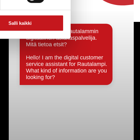
Salli kaikki
Päätöksenteko ja lähidemokratia
Päätökset, esityslistat & pöytäkirjat
Hallinto
Kunnanhallitus
Kunnanvaltuusto
Lautakunnat