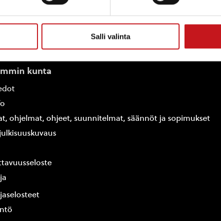
Salli valinta
ammin kunta
edot
fo
at, ohjelmat, ohjeet, suunnitelmat, säännöt ja sopimukset
ajulkisuuskuvaus
tavuusseloste
ja
jaselosteet
yntö