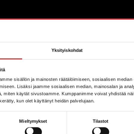
nkotiyhdistys ry
Yksityiskohdat
net.fi
itä
mme sisällön ja mainosten räätälöimiseen, sosiaalisen median
iseen. Lisäksi jaamme sosiaalisen median, mainosalan ja analy
, miten käytät sivustoamme. Kumppanimme voivat yhdistää näitä t
5, 77700
n kerätty, kun olet käyttänyt heidän palvelujaan.
Mieltymykset
Tilastot