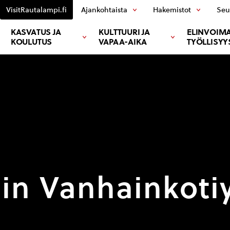
VisitRautalampi.fi
Ajankohtaista
Hakemistot
Seu
KASVATUS JA
KULTTUURI JA
ELINVOIMA
KOULUTUS
VAPAA-AIKA
TYÖLLISYY
n Vanhainkotiy