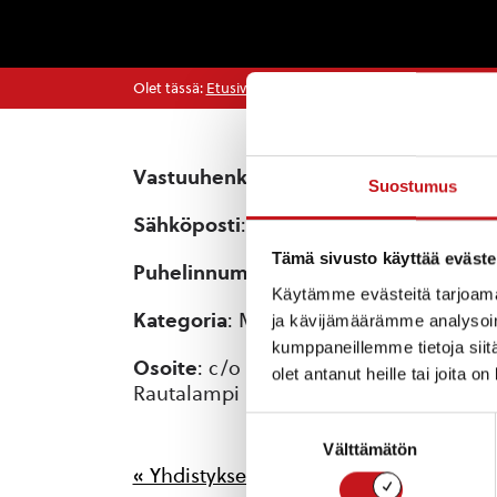
Olet tässä:
Etusivu
>
Yhdistykset
>
Rautalammin Vanhai
Vastuuhenkilö
: Reijo Riionheimo
Suostumus
Sähköposti
: reijo.riionheimo@pp.lampi
Tämä sivusto käyttää eväste
Puhelinnumero
: 0408217431
Käytämme evästeitä tarjoama
Kategoria
: Muut
ja kävijämäärämme analysoim
kumppaneillemme tietoja siitä
Osoite
: c/o Reijo Riionheimo, Myllytie 
olet antanut heille tai joita o
Rautalampi
Suostumuksen
Välttämätön
valinta
« Yhdistykset