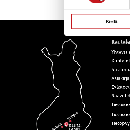
Kiellä
Rautal
Yhteysti
Kuntain
Strategi
Asiakirj
Evästeet
Saavutet
Tietosuo
Tietosuo
Tietopy