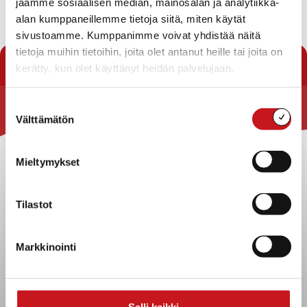
jaamme sosiaalisen median, mainosalan ja analytiikka-
Kategoria
: Nuorisojärjestöt
alan kumppaneillemme tietoja siitä, miten käytät
sivustoamme. Kumppanimme voivat yhdistää näitä
tietoja muihin tietoihin, joita olet antanut heille tai joita on
« Yhdistykset
kerätty, kun olet käyttänyt heidän palvelujaan.
Suostumuksen
Välttämätön
Rautalammin kunta
valinta
Yhteystiedot
Mieltymykset
Kuntainfo
Strategiat, ohjelmat, ohjeet, suunnitelmat, säännöt ja
sopimukset
Tilastot
Asiakirjajulkisuuskuvaus
Evästeet
Markkinointi
Saavutettavuusseloste
Tietosuoja
Tietosuojaselosteet