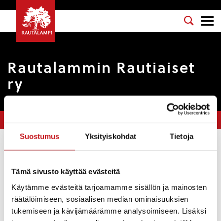
Rautalammin Rautiaiset
ry
Olet tässä:
Etusivu
>
Yhdistykset
>
Rautalammin Rautiaiset ry
Suostumus
Yksityiskohdat
Tietoja
Kotisivut
:
https://www.facebook.com/rautiaiset
Vastuuhenkilö
: Elina Närhi
Tämä sivusto käyttää evästeitä
Käytämme evästeitä tarjoamamme sisällön ja mainosten
Sähköposti
: elina@vauvauva.fi
räätälöimiseen, sosiaalisen median ominaisuuksien
Puhelinnumero
: 0400 952809
tukemiseen ja kävijämäärämme analysoimiseen. Lisäksi