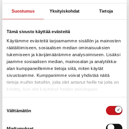
Kategoria
: Kulttuuriyhdistykset
Suostumus
Yksityiskohdat
Tietoja
Osoite
: Rautalampi, Suomi
Tämä sivusto käyttää evästeitä
Toiminnan kuvaus
:
Rautalammin museon ystävät ry:n tarkoituksena on
Käytämme evästeitä tarjoamamme sisällön ja mainosten
tukea Rautalammin museon toimintaa laaja-alaisesti,
räätälöimiseen, sosiaalisen median ominaisuuksien
lisätä seudun asukkaiden kiinnostusta museon
tukemiseen ja kävijämäärämme analysoimiseen. Lisäksi
toimintaan ja kotiseututyöhön.
jaamme sosiaalisen median, mainosalan ja analytiikka-
Tarkoituksensa toteuttamiseksi yhdistys:
alan kumppaneillemme tietoja siitä, miten käytät
sivustoamme. Kumppanimme voivat yhdistää näitä
Järjestää kotiseutuun ja perinteisiin liittyviä luentoja ja
tietoja muihin tietoihin, joita olet antanut heille tai joita on
retkiä muihin museoihin, näyttelyihin,
kerätty, kun olet käyttänyt heidän palvelujaan.
kulttuuritapahtumiin ja nähtävyyksiin.
Ylläpitää yhteyksiä muiden museoiden yhteydessä
toimiviin yhdistyksiin.
Suostumuksen
Ottaa toimintansa tukemiseksi vastaan lahjoituksia ja
Välttämätön
valinta
testamentteja, sekä
Panee toimeen asianomaisen luvan saatuaan arpajaisia
ja rahankeräyksiä.
Mieltymykset