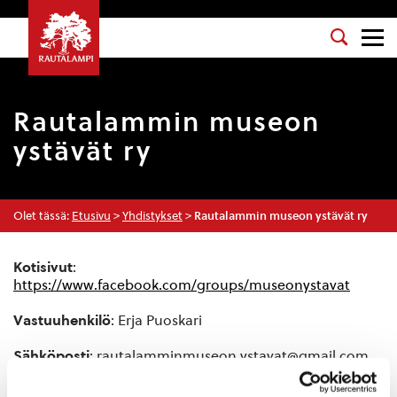
Rautalammin museon
ystävät ry
Olet tässä:
Etusivu
>
Yhdistykset
>
Rautalammin museon ystävät ry
Kotisivut
:
https://www.facebook.com/groups/museonystavat
Vastuuhenkilö
: Erja Puoskari
Sähköposti
: rautalamminmuseon.ystavat@gmail.com
Puhelinnumero
: 0407564340