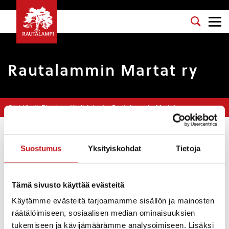
Rautalammin Martat ry
Olet tässä:
Etusivu
>
Yhdistykset
>
Rautalammin Martat ry
Kotisivut
:
https://www.facebook.com/Rautalammin-
Martat-ry-1575006012828833/
Suostumus
Yksityiskohdat
Tietoja
Vastuuhenkilö
: Jaana Jalkanen
Tämä sivusto käyttää evästeitä
Sähköposti
: rautalamminmartat@gmail.com
Käytämme evästeitä tarjoamamme sisällön ja mainosten
Puhelinnumero
: 0504107770
räätälöimiseen, sosiaalisen median ominaisuuksien
tukemiseen ja kävijämäärämme analysoimiseen. Lisäksi