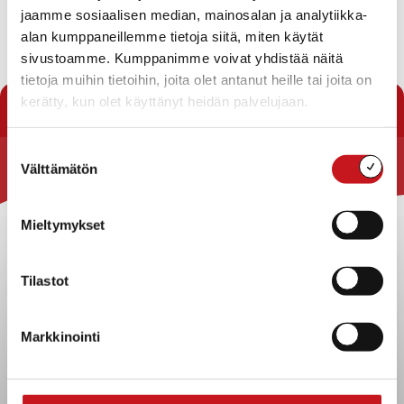
Kategoria
: Kulttuuriyhdistykset
jaamme sosiaalisen median, mainosalan ja analytiikka-
Osoite
: Lassilanpolku 2, Rautalampi, Suomi
alan kumppaneillemme tietoja siitä, miten käytät
sivustoamme. Kumppanimme voivat yhdistää näitä
tietoja muihin tietoihin, joita olet antanut heille tai joita on
« Yhdistykset
kerätty, kun olet käyttänyt heidän palvelujaan.
Suostumuksen
Välttämätön
valinta
Rautalammin kunta
Yhteystiedot
Mieltymykset
Kuntainfo
Strategiat, ohjelmat, ohjeet, suunnitelmat, säännöt ja
Tilastot
sopimukset
Asiakirjajulkisuuskuvaus
Markkinointi
Evästeet
Saavutettavuusseloste
Tietosuoja