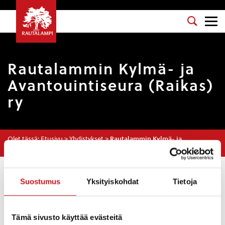
Rautalammin Kylmä- ja
Avantouintiseura (Raikas)
ry
Olet tässä:
Etusivu
>
Yhdistykset
>
Rautalammin Kylmä- ja
Avantouintiseura (Raikas) ry
Vastuuhenkilö
: Raimo Kemppainen
Suostumus
Yksityiskohdat
Tietoja
Sähköposti
: raimo.kemppainen@pp6.inet.fi
Puhelinnumero
: 040 8439923
Tämä sivusto käyttää evästeitä