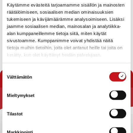
Käytämme evästeitä tarjoamamme sisällön ja mainosten
Kategoria
: Urheiluseurat
räätälöimiseen, sosiaalisen median ominaisuuksien
Osoite
: Koulutie 14, 77700 Rautalampi, Suomi
tukemiseen ja kävijämäärämme analysoimiseen. Lisäksi
jaamme sosiaalisen median, mainosalan ja analytiikka-
Toiminnan kuvaus
:
alan kumppaneillemme tietoja siitä, miten käytät
vuosimaksu avaimella 27 €, ilman avainta 15 €. Avain
sivustoamme. Kumppanimme voivat yhdistää näitä
Raimo Kemppaiselta.
tietoja muihin tietoihin, joita olet antanut heille tai joita on
Sihteeri Paula Varis.
kerätty, kun olet käyttänyt heidän palvelujaan.
Suostumuksen
« Yhdistykset
Välttämätön
valinta
Mieltymykset
Rautalammin kunta
Yhteystiedot
Tilastot
Kuntainfo
Strategiat, ohjelmat, ohjeet, suunnitelmat, säännöt ja
Markkinointi