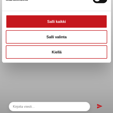
sopimukset
Asiakirjajulkisuuskuvaus
Evästeet
Salli kaikki
Saavutettavuusseloste
Tietosuoja
Salli valinta
Tietosuojaselosteet
Tietopyyntö
Kiellä
Päätöksenteko ja lähidemokratia
Päätökset, esityslistat & pöytäkirjat
Hallinto
Kunnanhallitus
Kunnanvaltuusto
Lautakunnat