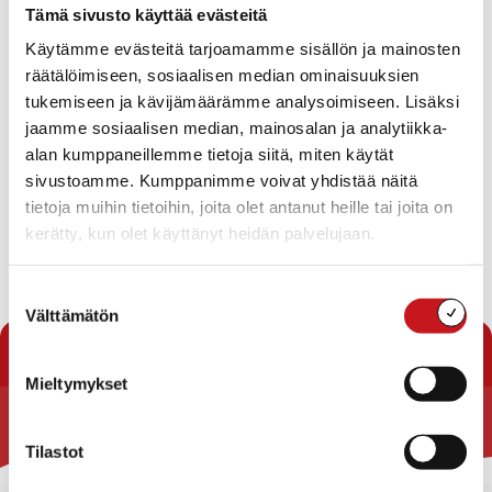
Tämä sivusto käyttää evästeitä
Osoite
: Nujulantie 31, Rautalampi, Suomi
Käytämme evästeitä tarjoamamme sisällön ja mainosten
Toiminnan kuvaus
:
räätälöimiseen, sosiaalisen median ominaisuuksien
Paikallisyhdistyksen puheenjohtajan yhteystiedot
tukemiseen ja kävijämäärämme analysoimiseen. Lisäksi
jaamme sosiaalisen median, mainosalan ja analytiikka-
Matti Kärkkäinen, 0400 575 128
alan kumppaneillemme tietoja siitä, miten käytät
varapuheenjohtaja
sivustoamme. Kumppanimme voivat yhdistää näitä
Anu Hotti, 050 5419732
tietoja muihin tietoihin, joita olet antanut heille tai joita on
kerätty, kun olet käyttänyt heidän palvelujaan.
Kunnallisjärjestön sihteeri
Päivi Heikkinen, 040 1241077
Suostumuksen
Välttämätön
valinta
« Yhdistykset
Mieltymykset
Rautalammin kunta
Tilastot
Yhteystiedot