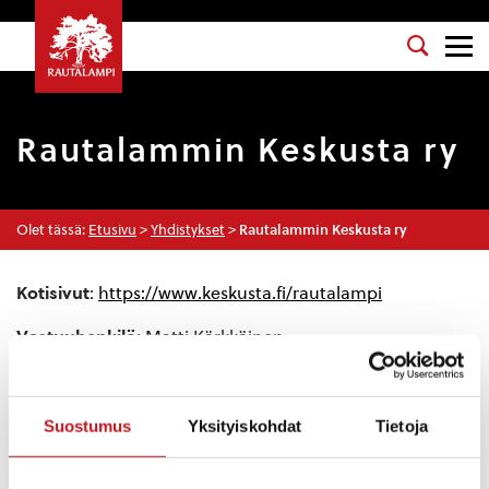
Rautalammin Keskusta ry
Olet tässä:
Etusivu
>
Yhdistykset
>
Rautalammin Keskusta ry
Kotisivut
:
https://www.keskusta.fi/rautalampi
Vastuuhenkilö
: Matti Kärkkäinen
Sähköposti
: matti.karkkainen@rautalampi.fi
Puhelinnumero
: 040 0575128
Suostumus
Yksityiskohdat
Tietoja
Kategoria
: Ammatti- ja puoluejärjestöt