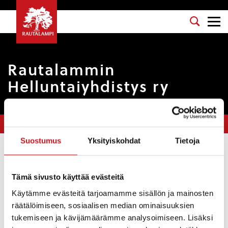
Rautalammin
Helluntaiyhdistys ry
Olet tässä:
Etusivu
>
Yhdistykset
>
Rautalammin Helluntaiyhdistys ry
Suostumus
Yksityiskohdat
Tietoja
Vastuuhenkilö
: Kari Backman
Sähköposti
: kari.backman@pp.inet.fi
Tämä sivusto käyttää evästeitä
Käytämme evästeitä tarjoamamme sisällön ja mainosten
Puhelinnumero
: 040-560 2798
räätälöimiseen, sosiaalisen median ominaisuuksien
Kategoria
: Muut
tukemiseen ja kävijämäärämme analysoimiseen. Lisäksi