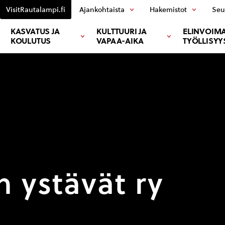
VisitRautalampi.fi
Ajankohtaista
Hakemistot
Seu
KASVATUS JA
KULTTUURI JA
ELINVOIMA
KOULUTUS
VAPAA-AIKA
TYÖLLISYY
 ystävät ry