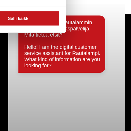
Salli kaikki
Päätöksenteko ja lähidemokratia
Päätökset, esityslistat & pöytäkirjat
Hallinto
Kunnanhallitus
Kunnanvaltuusto
Lautakunnat