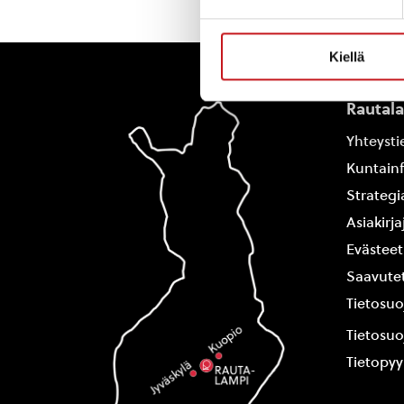
Kiellä
Rautal
Yhteysti
Kuntain
Strategi
Asiakirj
Evästeet
Saavutet
Tietosuo
Tietosuo
Tietopy