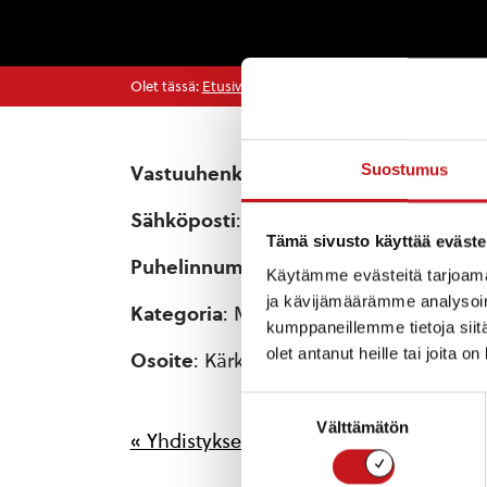
Olet tässä:
Etusivu
>
Yhdistykset
>
Puroniemen ystävät 
Suostumus
Vastuuhenkilö
: Mirja Mäkinen
Sähköposti
: puroniemen.tuki@gmail.
Tämä sivusto käyttää eväste
Puhelinnumero
: 044-3201147
Käytämme evästeitä tarjoama
ja kävijämäärämme analysoim
Kategoria
: Muut
kumppaneillemme tietoja siitä
olet antanut heille tai joita o
Osoite
: Kärkkääläntie 213, 77600 Suone
Suostumuksen
Välttämätön
valinta
« Yhdistykset