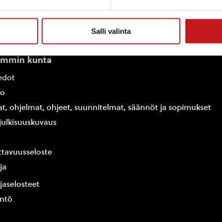
Salli valinta
ammin kunta
edot
fo
at, ohjelmat, ohjeet, suunnitelmat, säännöt ja sopimukset
ajulkisuuskuvaus
tavuusseloste
ja
jaselosteet
yntö