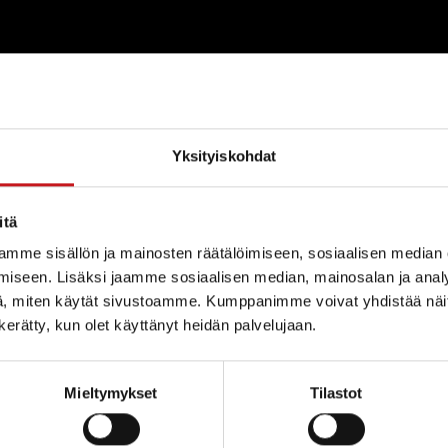
ry
Yksityiskohdat
com
itä
mme sisällön ja mainosten räätälöimiseen, sosiaalisen median
iseen. Lisäksi jaamme sosiaalisen median, mainosalan ja analy
, miten käytät sivustoamme. Kumppanimme voivat yhdistää näitä t
n kerätty, kun olet käyttänyt heidän palvelujaan.
njoki
Mieltymykset
Tilastot