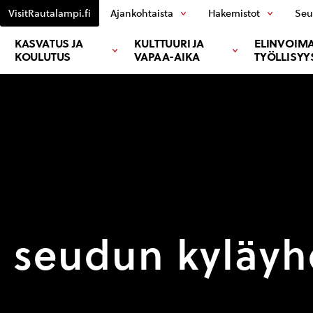
VisitRautalampi.fi
Ajankohtaista
Hakemistot
Seu
KASVATUS JA
KULTTUURI JA
ELINVOIMA
KOULUTUS
VAPAA-AIKA
TYÖLLISYY
seudun kyläyhd