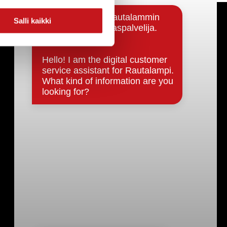
Salli kaikki
Päätöksenteko ja lähidemokratia
Päätökset, esityslistat & pöytäkirjat
Hallinto
Kunnanhallitus
Kunnanvaltuusto
Lautakunnat