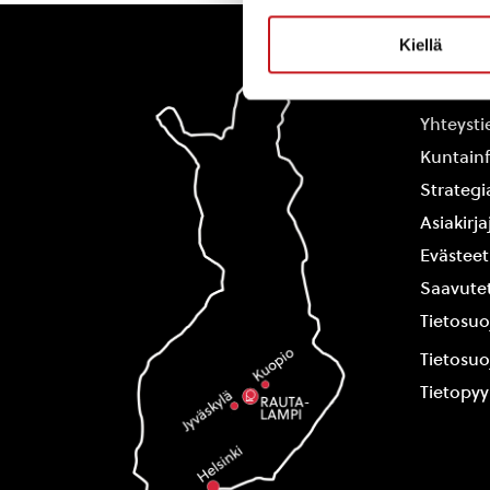
Kiellä
Rautal
Yhteysti
Kuntain
Strategi
Asiakirj
Evästeet
Saavutet
Tietosuo
Tietosuo
Tietopy