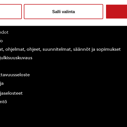
Salli valinta
ammin kunta
edot
fo
at, ohjelmat, ohjeet, suunnitelmat, säännöt ja sopimukset
ajulkisuuskuvaus
tavuusseloste
ja
jaselosteet
yntö