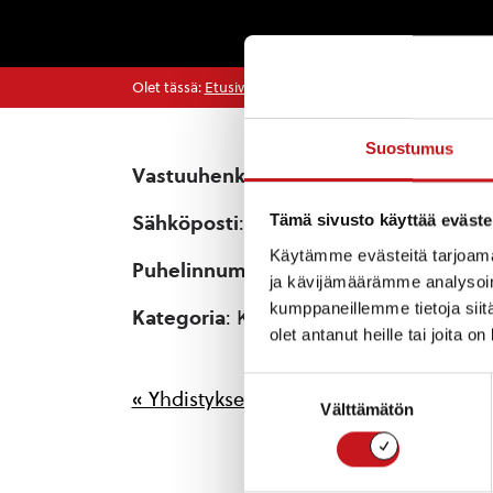
Olet tässä:
Etusivu
>
Yhdistykset
>
Myhinpään seudun k
Suostumus
Vastuuhenkilö
: Pj. Taina Torro
Tämä sivusto käyttää eväste
Sähköposti
: pj2025myhinpaa@gmail.
Käytämme evästeitä tarjoama
Puhelinnumero
: 0407479289
ja kävijämäärämme analysoim
kumppaneillemme tietoja siitä
Kategoria
: Kyläyhdistykset
olet antanut heille tai joita o
Suostumuksen
« Yhdistykset
Välttämätön
valinta