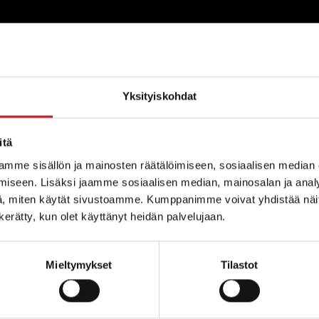
yläyhdistys ry
Yksityiskohdat
itä
com
mme sisällön ja mainosten räätälöimiseen, sosiaalisen median
iseen. Lisäksi jaamme sosiaalisen median, mainosalan ja analy
, miten käytät sivustoamme. Kumppanimme voivat yhdistää näitä t
n kerätty, kun olet käyttänyt heidän palvelujaan.
Mieltymykset
Tilastot