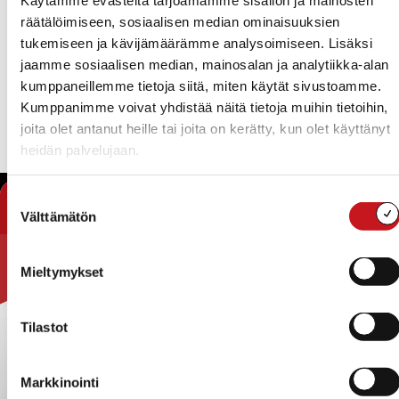
Kategoria
: Muut
räätälöimiseen, sosiaalisen median ominaisuuksien
Toiminnan kuvaus
:
tukemiseen ja kävijämäärämme analysoimiseen. Lisäksi
Osoite: MTK:n postiosoite Palvalahdentie 130, 77930
jaamme sosiaalisen median, mainosalan ja analytiikka-alan
Kerkonjoensuus
kumppaneillemme tietoja siitä, miten käytät sivustoamme.
Kumppanimme voivat yhdistää näitä tietoja muihin tietoihin,
joita olet antanut heille tai joita on kerätty, kun olet käyttänyt
« Yhdistykset
heidän palvelujaan.
Suostumuksen
Rautalammin kunta
Välttämätön
valinta
Yhteystiedot
Mieltymykset
Kuntainfo
Strategiat, ohjelmat, ohjeet, suunnitelmat, säännöt ja
sopimukset
Tilastot
Asiakirjajulkisuuskuvaus
Evästeet
Markkinointi