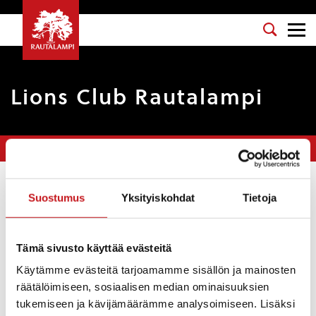
Lions Club Rautalampi
Olet tässä:
Etusivu
>
Yhdistykset
>
Lions Club Rautalampi
Kotisivut
:
http://www.lions.fi/district107-k/Rautalampi/
Suostumus
Yksityiskohdat
Tietoja
Vastuuhenkilö
: Jouni Juhala
Sähköposti
: juhalajouni@gmail.com
Tämä sivusto käyttää evästeitä
Käytämme evästeitä tarjoamamme sisällön ja mainosten
Puhelinnumero
: 0405590225
räätälöimiseen, sosiaalisen median ominaisuuksien
Kategoria
: Muut
tukemiseen ja kävijämäärämme analysoimiseen. Lisäksi