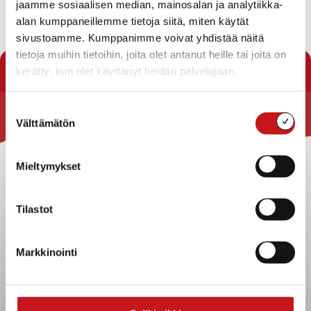
jaamme sosiaalisen median, mainosalan ja analytiikka-
Osoite
: Kiviniementie 51c, Rautalampi, Suomi
alan kumppaneillemme tietoja siitä, miten käytät
sivustoamme. Kumppanimme voivat yhdistää näitä
tietoja muihin tietoihin, joita olet antanut heille tai joita on
« Yhdistykset
kerätty, kun olet käyttänyt heidän palvelujaan.
Suostumuksen
Välttämätön
valinta
Rautalammin kunta
Yhteystiedot
Mieltymykset
Kuntainfo
Strategiat, ohjelmat, ohjeet, suunnitelmat, säännöt ja
sopimukset
Tilastot
Asiakirjajulkisuuskuvaus
Evästeet
Markkinointi
Saavutettavuusseloste
Tietosuoja