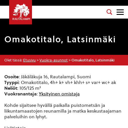
Omakotitalo, Latsinmäki
Olet tässä:
Etusivu
>
Vuokra-asunnot
>
Omakotitalo, Latsinmäki
Osoite
: Jäkäläkuja 16, Rautalampi, Suomi
Tyyppi
: Omakotitalo, 4h+ k+ vh+ khh+ s+ var+ wc+ ak
Neliöt
: 105/125 m²
Vuokranantaja
:
Yksityinen omistaja
Kohde sijaitsee hyvällä paikalla puistometsän ja
liikuntamaastojen reunamilla ja matka keskustaajaman
palveluihin on lyhyt.