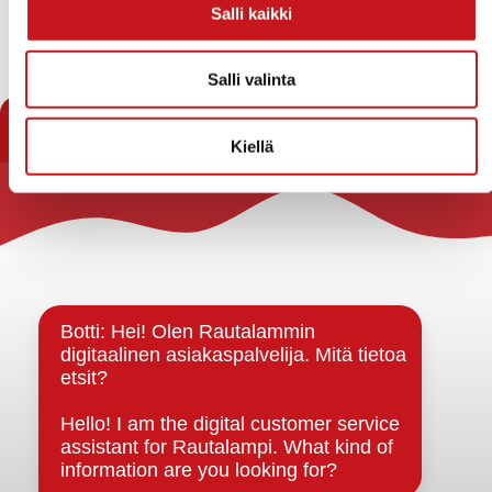
Salli kaikki
« Vuokra-asunnot
Salli valinta
Kiellä
Rautalammin kunta
Yhteystiedot
Kuntainfo
Strategiat, ohjelmat, ohjeet, suunnitelmat, säännöt ja
sopimukset
Asiakirjajulkisuuskuvaus
Evästeet
Saavutettavuusseloste
Tietosuoja
Tietosuojaselosteet