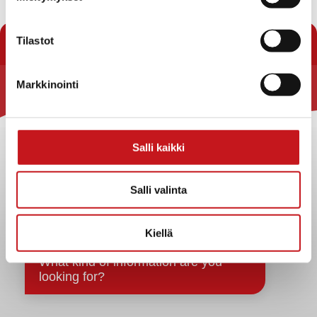
« Uutishuone
Tilastot
Markkinointi
Rautalammin kunta
Yhteystiedot
Salli kaikki
Kuntainfo
Strategiat, ohjelmat, ohjeet, suunnitelmat, säännöt ja
sopimukset
Salli valinta
Asiakirjajulkisuuskuvaus
Evästeet
Kiellä
Saavutettavuusseloste
Tietosuoja
Tietosuojaselosteet
Tietopyyntö