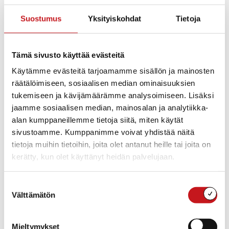
Suostumus
Yksityiskohdat
Tietoja
Tämä sivusto käyttää evästeitä
Käytämme evästeitä tarjoamamme sisällön ja mainosten
räätälöimiseen, sosiaalisen median ominaisuuksien
tukemiseen ja kävijämäärämme analysoimiseen. Lisäksi
jaamme sosiaalisen median, mainosalan ja analytiikka-
alan kumppaneillemme tietoja siitä, miten käytät
sivustoamme. Kumppanimme voivat yhdistää näitä
tietoja muihin tietoihin, joita olet antanut heille tai joita on
kerätty, kun olet käyttänyt heidän palvelujaan.
Suostumuksen
Välttämätön
valinta
Ville Nurmisen ilmaiskeikka Matti Lohen koulun
liikuntasalissa 3.11.2022 klo 15. Tervetuloa!
Mieltymykset