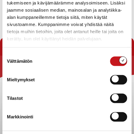
tukemiseen ja kävijämäärämme analysoimiseen. Lisäksi
vedessä ilmaantuu sameutta, kannattaa sitä juoksuttaa.
jaamme sosiaalisen median, mainosalan ja analytiikka-
alan kumppaneillemme tietoja siitä, miten käytät
Tekninen osasto
sivustoamme. Kumppanimme voivat yhdistää näitä
tietoja muihin tietoihin, joita olet antanut heille tai joita on
« Uutishuone
kerätty, kun olet käyttänyt heidän palvelujaan.
Suostumuksen
Välttämätön
valinta
Rautalammin kunta
Mieltymykset
Yhteystiedot
Kuntainfo
Tilastot
Strategiat, ohjelmat, ohjeet, suunnitelmat, säännöt ja
sopimukset
Asiakirjajulkisuuskuvaus
Markkinointi
Evästeet
Saavutettavuusseloste