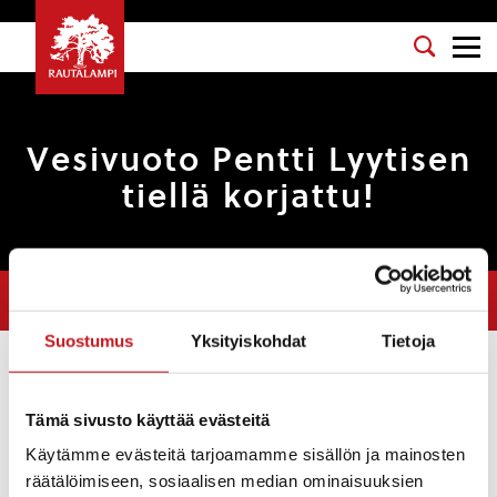
Vesivuoto Pentti Lyytisen
tiellä korjattu!
Olet tässä:
Etusivu
>
Uutiset
>
Vesivuoto Pentti Lyytisen tiellä
korjattu!
Suostumus
Yksityiskohdat
Tietoja
Uutiset
Tämä sivusto käyttää evästeitä
19.11.2024 — 08:41
Käytämme evästeitä tarjoamamme sisällön ja mainosten
räätälöimiseen, sosiaalisen median ominaisuuksien
Pentti Lyytisen tiellä havaittu vesivuoto on korjattu. Jos