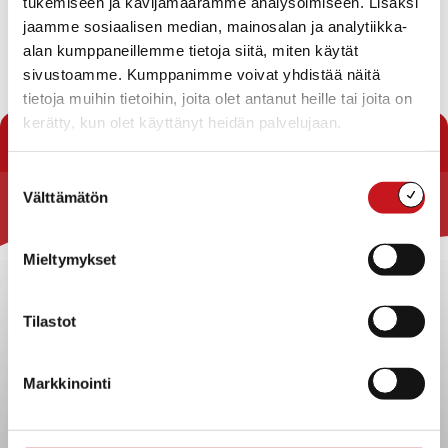
tukemiseen ja kävijämäärämme analysoimiseen. Lisäksi
Vesikatko jatkuu arviolta klo 22 asti. Katkoa jouduttiin
jaamme sosiaalisen median, mainosalan ja analytiikka-
jatkamaan korjauksessa ilmenneiden ongelmien vuoksi!
alan kumppaneillemme tietoja siitä, miten käytät
sivustoamme. Kumppanimme voivat yhdistää näitä
tietoja muihin tietoihin, joita olet antanut heille tai joita on
« Uutishuone
kerätty, kun olet käyttänyt heidän palvelujaan.
Suostumuksen
Välttämätön
valinta
Rautalammin kunta
Yhteystiedot
Mieltymykset
Kuntainfo
Strategiat, ohjelmat, ohjeet, suunnitelmat, säännöt ja
Tilastot
sopimukset
Asiakirjajulkisuuskuvaus
Markkinointi
Evästeet
Saavutettavuusseloste