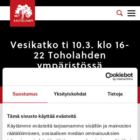
Vesikatko ti 10.3. klo 16-
22 Toholahden
ympäristössä
Olet tässä:
Etusivu
>
Uutiset
>
Vesikatko ti 10.3. klo 16-22 Toholahden
Suostumus
Yksityiskohdat
Tietoja
ympäristössä
Tämä sivusto käyttää evästeitä
Uutiset
Käytämme evästeitä tarjoamamme sisällön ja mainosten
räätälöimiseen, sosiaalisen median ominaisuuksien
10.3.2020 — 20:19