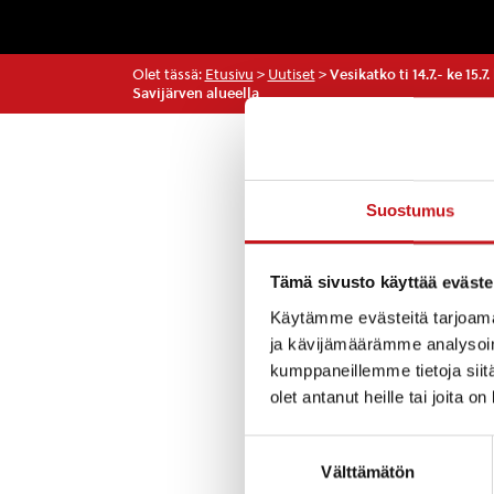
Olet tässä:
Etusivu
>
Uutiset
>
Vesikatko ti 14.7.- ke 15.
Savijärven alueella
Uutiset
Suostumus
Vesiputken sane
Tämä sivusto käyttää eväste
Riihipellon alueel
Käytämme evästeitä tarjoama
saakka. Vesikatk
ja kävijämäärämme analysoim
kumppaneillemme tietoja siitä
Rautalammin ves
olet antanut heille tai joita o
Suostumuksen
Välttämätön
valinta
« Uutishuone