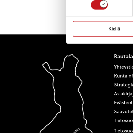
Kiellä
Rautal
Yhteysti
Kuntain
Strategi
Asiakirj
Evästeet
Saavutet
Tietosuo
Tietosuo