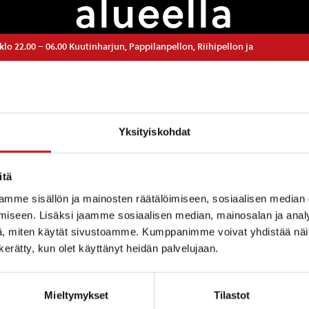
alueella
7. klo 22.00 – 06.00 Kuutinharjun, Pappilanpellon, Riihipellon ja
ASUMINEN JA YMPÄRISTÖ
,
KADUT JA
Yksityiskohdat
erauksen takia vedenjakelu Kuutinharjun, Pappilanpel
itä
la on poikki tiistaista 14.7. klo 22.00 keskiviikkoon 15.7
mme sisällön ja mainosten räätälöimiseen, sosiaalisen median
osta ilmoitettiin aiemmin mutta sitä jouduttiin siirtä
iseen. Lisäksi jaamme sosiaalisen median, mainosalan ja analy
, miten käytät sivustoamme. Kumppanimme voivat yhdistää näitä t
ilaitos
n kerätty, kun olet käyttänyt heidän palvelujaan.
Mieltymykset
Tilastot