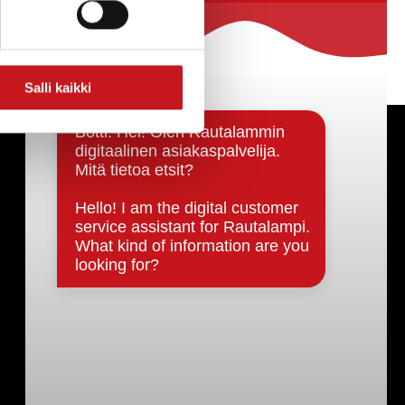
Salli kaikki
Päätöksenteko ja lähidemokratia
Päätökset, esityslistat & pöytäkirjat
Hallinto
Kunnanhallitus
Kunnanvaltuusto
Lautakunnat