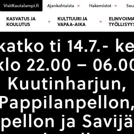
VisitRautalampi.fi
Ajankohtaista
Hakemistot
Seu
KASVATUS JA
KULTTUURI JA
ELINVOIMA
KOULUTUS
VAPAA-AIKA
TYÖLLISYY
atko ti 14.7.- ke
klo 22.00 – 06.0
Kuutinharjun,
Pappilanpellon
ipellon ja Savij