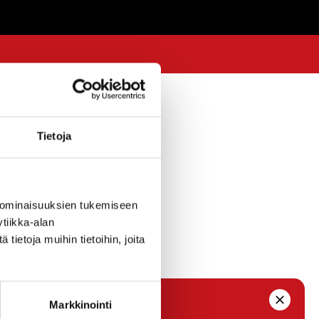
 TIET
13.7.2020 — 10:16
Tietoja
lon ja
. klo 06.00
 ominaisuuksien tukemiseen
mään.
tiikka-alan
ietoja muihin tietoihin, joita
Markkinointi