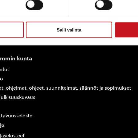
Salli valinta
ammin kunta
edot
fo
at, ohjelmat, ohjeet, suunnitelmat, säännöt ja sopimukset
ajulkisuuskuvaus
tavuusseloste
ja
jaselosteet