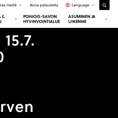
raa meitä
Anna palautetta
Language
 &
POHJOIS-SAVON
ASUMINEN JA
S
HYVINVOINTIALUE
LIIKENNE
 15.7.
0
,
ärven