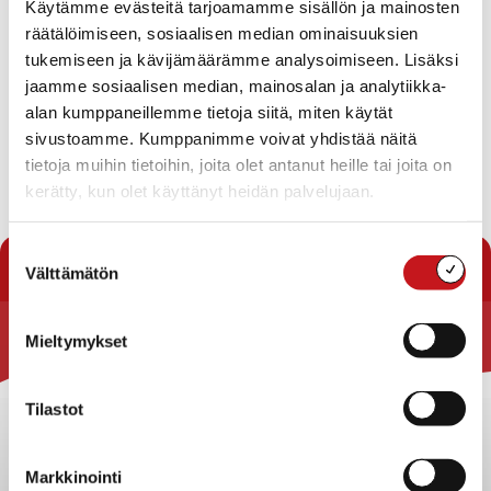
Käytämme evästeitä tarjoamamme sisällön ja mainosten
12.1.2022 — 16:06
räätälöimiseen, sosiaalisen median ominaisuuksien
tukemiseen ja kävijämäärämme analysoimiseen. Lisäksi
Vesiputkien korjauksen vuoksi joudutaan katkaisemaan
jaamme sosiaalisen median, mainosalan ja analytiikka-
vedentulo koko kirkonkylän alueelta tänään 12.1.
alan kumppaneillemme tietoja siitä, miten käytät
klo.21.30 – 01.00 välisellä ajalla. Pahoittelemme häiriötä!
sivustoamme. Kumppanimme voivat yhdistää näitä
tietoja muihin tietoihin, joita olet antanut heille tai joita on
Tekninen toimisto
kerätty, kun olet käyttänyt heidän palvelujaan.
« Uutishuone
Suostumuksen
Välttämätön
valinta
Mieltymykset
Rautalammin kunta
Yhteystiedot
Tilastot
Kuntainfo
Strategiat, ohjelmat, ohjeet, suunnitelmat, säännöt ja
Markkinointi
sopimukset