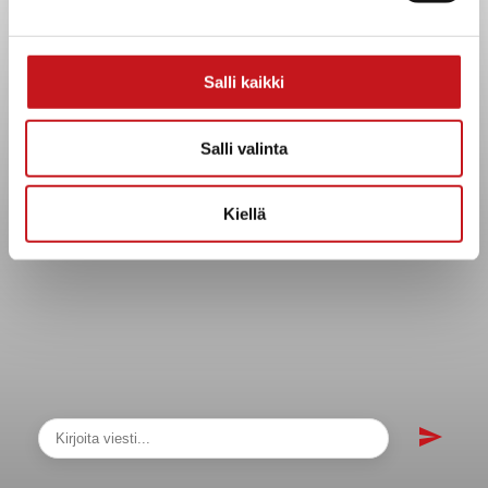
Asiakirjajulkisuuskuvaus
Evästeet
Salli kaikki
Saavutettavuusseloste
Tietosuoja
Salli valinta
Tietosuojaselosteet
Tietopyyntö
Kiellä
Päätöksenteko ja lähidemokratia
Päätökset, esityslistat & pöytäkirjat
Hallinto
Kunnanhallitus
Kunnanvaltuusto
Lautakunnat