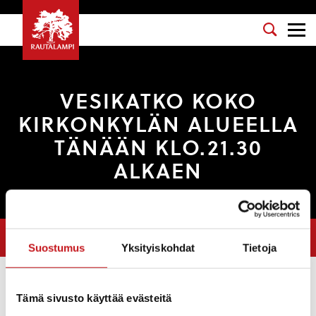
VESIKATKO KOKO
KIRKONKYLÄN ALUEELLA
TÄNÄÄN KLO.21.30
ALKAEN
Olet tässä:
Etusivu
>
Uutiset
>
VESIKATKO KOKO KIRKONKYLÄN
ALUEELLA TÄNÄÄN KLO.21.30 ALKAEN
Suostumus
Yksityiskohdat
Tietoja
Uutiset
Tämä sivusto käyttää evästeitä