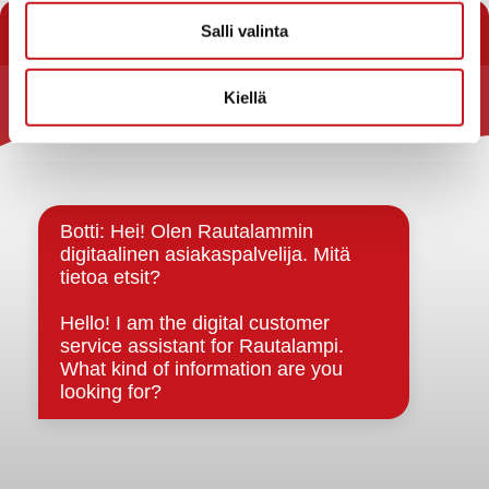
Salli valinta
Kiellä
Rautalammin kunta
Yhteystiedot
Kuntainfo
Strategiat, ohjelmat, ohjeet, suunnitelmat, säännöt ja
sopimukset
Asiakirjajulkisuuskuvaus
Evästeet
Saavutettavuusseloste
Tietosuoja
Tietosuojaselosteet
Tietopyyntö