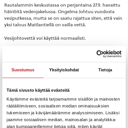
Rautalammin keskustassa on perjantaina 27.9. havaittu
häiriöitä vedenjakelussa. Ongelma Johtuu vuodosta
vesiputkessa, mutta se on saatu rajattua siten, että vain
yksi talous Matilantiellä on vailla vettä.
Vesijohtovettä voi käyttää normaalisti.
Runkovesiputken saneeraus etenee
Viimeisen vuoden aikana Rautalammilla on sattunut
Suostumus
Yksityiskohdat
Tietoja
useita vuotoja runkovesiputkessa. Vuotojen syynä on
vanhan putken huono kunto.
Tämä sivusto käyttää evästeitä
Runkovesiputken uusimisen suunnittelu on nyt
valmistunut ja seuraavaksi urakoitsijoilta pyydetään
Käytämme evästeitä tarjoamamme sisällön ja mainosten
tarjouksia urakasta. Tarkoituksena on, että nykyinen
räätälöimiseen, sosiaalisen median ominaisuuksien
himaniittiputki voitaisi jättää kokonaan pois käytöstä.
tukemiseen ja kävijämäärämme analysoimiseen. Lisäksi
Korjaus aloitetaan putken vanhimmasta osasta eli
jaamme sosiaalisen median, mainosalan ja analytiikka-
Toholahden puoleisesta päästä kirkonkylää. Tavoitteena
alan kumppaneillemme tietoja siitä, miten käytät