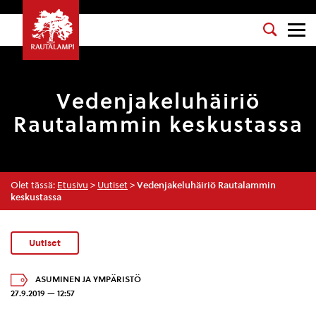
Vedenjakeluhäiriö
Rautalammin keskustassa
Olet tässä:
Etusivu
>
Uutiset
>
Vedenjakeluhäiriö Rautalammin
keskustassa
Uutiset
ASUMINEN JA YMPÄRISTÖ
27.9.2019 — 12:57