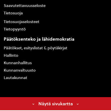
Saavutettavuusseloste
Tietosuoja
Tietosuojaselosteet
Tietopyyntö
Päätöksenteko ja lähidemokratia
Päätökset, esityslistat & pöytäkirjat
Hallinto
Kunnanhallitus
Kunnanvaltuusto
Lautakunnat
Näytä sivukartta