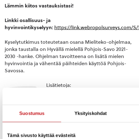
Lämmin kiitos vastauksistasi!
Linkki osallisuus- ja
hyvinvointikyselyyn:
https://link.webropolsurveys.com/S
Kyselytutkimus toteutetaan osana Mieliteko-ohjelmaa,
jonka taustalla on Hyvällä mielellä Pohjois-Savo 2021-
2030 -hanke. Ohjelman tavoitteena on lisätä mielen
hyvinvointia ja vähentää päihteiden käyttöä Pohjois-
Savossa.
Lisätietoja:
Anu Leskinen
asiantuntija
Mieliteko-ohjelma
Suostumus
Yksityiskohdat
anu.leskinen@humak.fi
040 034 9359
Tämä sivusto käyttää evästeitä
Kysy lisää: