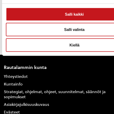
Hallinto, Johtoryhmä
Toimipaikka
Kunnanvirasto
Salli kaikki
Kuopiontie 11, 77700 Rautalampi
Salli valinta
« Uutishuone
Kiellä
Rautalammin kunta
Yhteystiedot
Kuntainfo
Strategiat, ohjelmat, ohjeet, suunnitelmat, säännöt ja
sopimukset
Asiakirjajulkisuuskuvaus
Evästeet