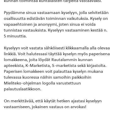
kunnan toimintaa kuntalaisten tarpeita vastaavaksi.
Pyydämme sinua vastaamaan kyselyyn, jolla selvitetään
osallisuutta edistävän toiminnan vaikutuksia. Kysely on
vapaaehtoinen ja anonyymi, joten sinua ei voida
tunnistaa vastauksista. Kyselyyn vastaaminen kestää n.
5 minuuttia.
Kyselyyn voit vastata sähköisesti klikkaamalla alla olevaa
linkkiä. Voit halutessasi täyttää kyselyn myös paperisena
lomakkeena, joita löydät Rautalammin kunnan
apteekista, K-Marketista, S-marketista sekä kirjastolta.
Paperisen lomakkeen voit palauttaa kyselyn mukana
tulevassa kuoressa näihin samoihin paikkoihin
Mieliteko-ohjelman logolla varustettuun
palautuslaatikkoon.
On merkittävää, että käytät hetken ajastasi kyselyyn
vastaamiseen, jokainen vastaus on arvokas!