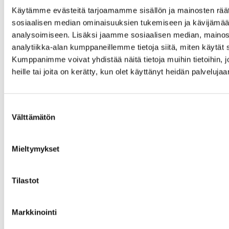
Käytämme evästeitä tarjoamamme sisällön ja mainosten räät
sosiaalisen median ominaisuuksien tukemiseen ja kävijäm
analysoimiseen. Lisäksi jaamme sosiaalisen median, mainos
analytiikka-alan kumppaneillemme tietoja siitä, miten käytä
Kumppanimme voivat yhdistää näitä tietoja muihin tietoihin, jo
heille tai joita on kerätty, kun olet käyttänyt heidän palvelujaa
Kunnanjohtaja
Suostumuksen
Välttämätön
valinta
Mieltymykset
Tilastot
Anu Sepponen
0408405088
anu.sepponen@rautalampi.fi
Markkinointi
Yksikkö