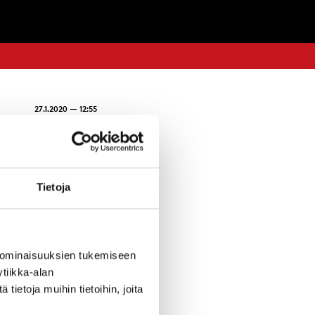
27.1.2020 — 12:55
n yksityistä
Tietoja
yselyyn alla
 ominaisuuksien tukemiseen
tiikka-alan
ietoja muihin tietoihin, joita