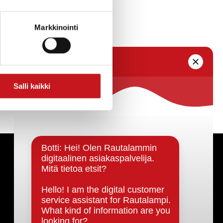
Markkinointi
Salli kaikki
Päätöksenteko ja lähidemokratia
Päätökset, esityslistat & pöytäkirjat
Hallinto
Kunnanhallitus