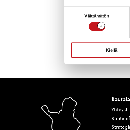
https://link.we
Suostumuksen
Välttämätön
valinta
« Uutishuone
Kiellä
Rautal
Yhteysti
Kuntain
Strategi