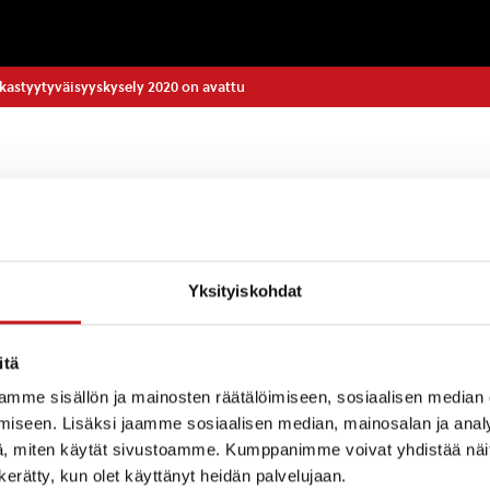
kastyytyväisyyskysely 2020 on avattu
käytätte varhaiskasvatuspalveluja, (niin kunnallista kui
Yksityiskohdat
 vastaamassa varhaiskasvatuksen asiakastyytyväisyysk
tta.
itä
 vastausaikaa on 16.2.2020 asti.
mme sisällön ja mainosten räätälöimiseen, sosiaalisen median
iseen. Lisäksi jaamme sosiaalisen median, mainosalan ja analy
 vastauksista!
, miten käytät sivustoamme. Kumppanimme voivat yhdistää näitä t
n kerätty, kun olet käyttänyt heidän palvelujaan.