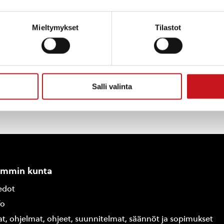
bropolsurveys.com/S/C98512FBC42CCD4A
Mieltymykset
Tilastot
Salli valinta
ammin kunta
edot
fo
at, ohjelmat, ohjeet, suunnitelmat, säännöt ja sopimukset