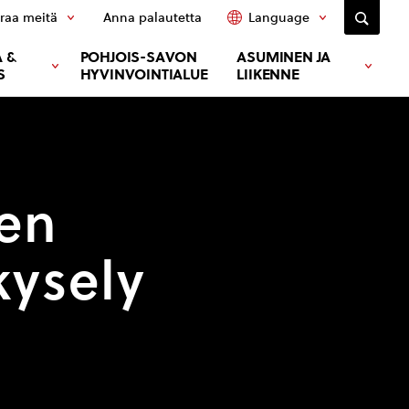
raa meitä
Anna palautetta
Language
 &
POHJOIS-SAVON
ASUMINEN JA
S
HYVINVOINTIALUE
LIIKENNE
en
kysely