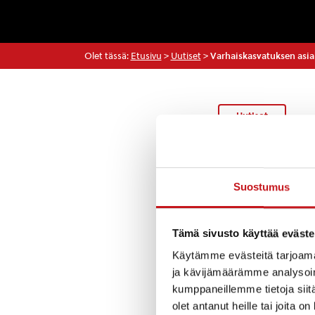
Olet tässä:
Etusivu
>
Uutiset
>
Varhaiskasvatuksen asia
Uutiset
Huoltajat, jotka 
Suostumus
palvelua) käykää
olevan linkin kau
Tämä sivusto käyttää eväste
Kysely on auki ja
Käytämme evästeitä tarjoama
ja kävijämäärämme analysoim
Kiitos etukäteen
kumppaneillemme tietoja siitä
olet antanut heille tai joita o