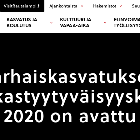
VisitRautalampi.fi
Ajankohtaista
Hakemistot
Seu
KASVATUS JA
KULTTUURI JA
ELINVOIMA
KOULUTUS
VAPAA-AIKA
TYÖLLISYY
rhaiskasvatuks
kastyytyväisyys
2020 on avattu