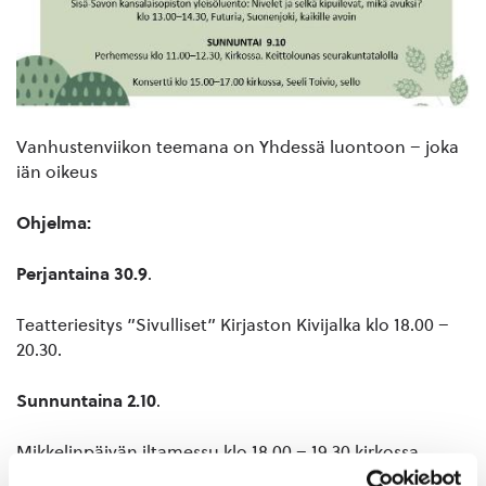
Vanhustenviikon teemana on Yhdessä luontoon – joka
iän oikeus
Ohjelma:
Perjantaina 30.9
.
Teatteriesitys ”Sivulliset” Kirjaston Kivijalka klo 18.00 –
20.30.
Sunnuntaina 2.10
.
Mikkelinpäivän iltamessu klo 18.00 – 19.30 kirkossa