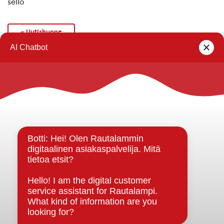
sello
« Uutishuone
Rautalammin kunta
Yhteystiedot
Kuntainfo
Strategiat, ohjelmat, ohjeet, suunnitelmat, säännöt ja
sopimukset
Asiakirjajulkisuuskuvaus
Evästeet
Saavutettavuusseloste
Tietosuoja
Tietosuojaselosteet