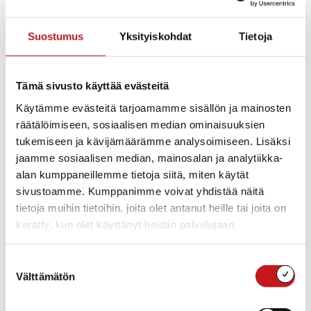
Maanantaina 3.10.
Suostumus
Yksityiskohdat
Tietoja
Ikääntyneiden terveysliikunta klo 9.30 – 10.15 lukion
liikuntasalissa, ohjaaja Raija Mustonen.
Tämä sivusto käyttää evästeitä
Tiistaina 4.10.
Käytämme evästeitä tarjoamamme sisällön ja mainosten
Ruskaretki Vuorikalajan laavulle. Kokoontuminen
räätälöimiseen, sosiaalisen median ominaisuuksien
Törmälän parkkipaikalla klo 10.00
tukemiseen ja kävijämäärämme analysoimiseen. Lisäksi
jaamme sosiaalisen median, mainosalan ja analytiikka-
Ystäväntupa klo 12.00 -15.00 Valtion virastotalon
alan kumppaneillemme tietoja siitä, miten käytät
alakerrassa
sivustoamme. Kumppanimme voivat yhdistää näitä
tietoja muihin tietoihin, joita olet antanut heille tai joita on
Eläkeläisten uinti klo 16.00 – 17.00, vesijuoksu klo 17.30 –
kerätty, kun olet käyttänyt heidän palvelujaan.
20.00 uimahallissa
Suostumuksen
Keskiviikkona 5.10.
Välttämätön
valinta
Taitava Kerkonkoski -taidepaja klo 10.00 – 13.00