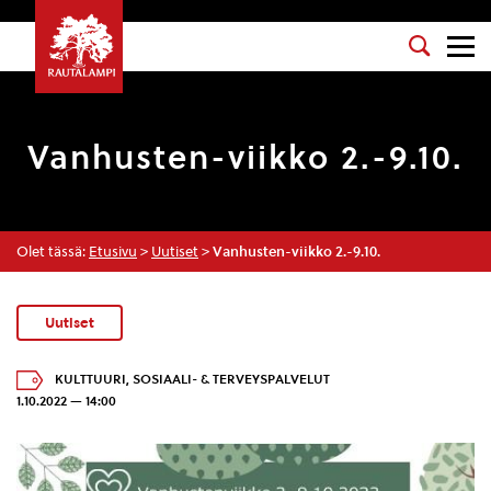
Vanhusten-viikko 2.-9.10.
Olet tässä:
Etusivu
>
Uutiset
>
Vanhusten-viikko 2.-9.10.
Uutiset
KULTTUURI
,
SOSIAALI- & TERVEYSPALVELUT
1.10.2022 — 14:00