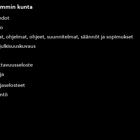
ammin kunta
edot
fo
at, ohjelmat, ohjeet, suunnitelmat, säännöt ja sopimukset
ajulkisuuskuvaus
tavuusseloste
ja
jaselosteet
yntö