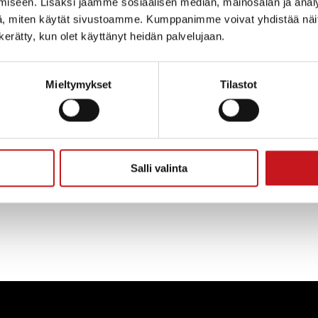
iseen. Lisäksi jaamme sosiaalisen median, mainosalan ja analy
, miten käytät sivustoamme. Kumppanimme voivat yhdistää näitä t
n kerätty, kun olet käyttänyt heidän palvelujaan.
Mieltymykset
Tilastot
aikkojen kysely
Salli valinta