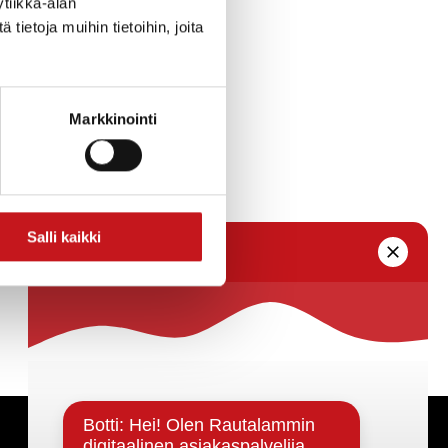
tiikka-alan
ietoja muihin tietoihin, joita
Markkinointi
Salli kaikki