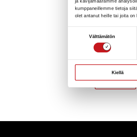
ja kävijämäärämme analysoim
kumppaneillemme tietoja siitä
olet antanut heille tai joita o
Lue lisää:
Suostumuksen
Välttämätön
valinta
Ulkoliikuntap
Kiellä
« Uutishuone