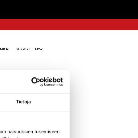
AIKAT
31.3.2021 — 13:52
syllä 2021, ja
ipiteesi
21 klo 12
Tietoja
tettävään
tapaikkojen
nessä sähköposti
 ominaisuuksien tukemiseen
ntalaisiltaan.