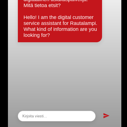
Päätöksenteko ja lähidemokratia
Päätökset, esityslistat & pöytäkirjat
Hallinto
Kunnanhallitus
Kunnanvaltuusto
Lautakunnat