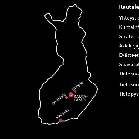
Rautal
Yhteysti
Kuntain
Strategi
Asiakirj
Evästeet
Saavutet
Tietosuo
Tietosuo
Tietopy