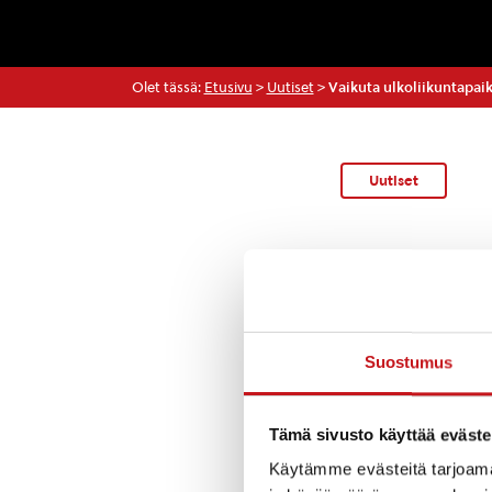
Olet tässä:
Etusivu
>
Uutiset
>
Vaikuta ulkoliikuntapai
Uutiset
Rautalammin kun
kilpailutuksen 
ulkoliikuntapaik
mennessä.
Suostumus
Tervetuloa keski
kuntalaisiltaan,
Tämä sivusto käyttää eväste
hoitoon liittyen
Käytämme evästeitä tarjoama
osoitteesi (
inna