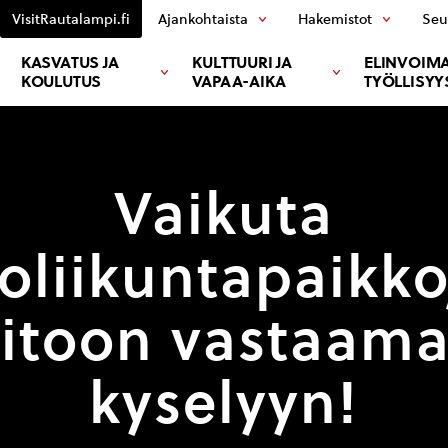
VisitRautalampi.fi
Ajankohtaista
Hakemistot
Seu
KASVATUS JA
KULTTUURI JA
ELINVOIMA
KOULUTUS
VAPAA-AIKA
TYÖLLISYY
Vaikuta
oliikuntapaikk
itoon vastaama
kyselyyn!