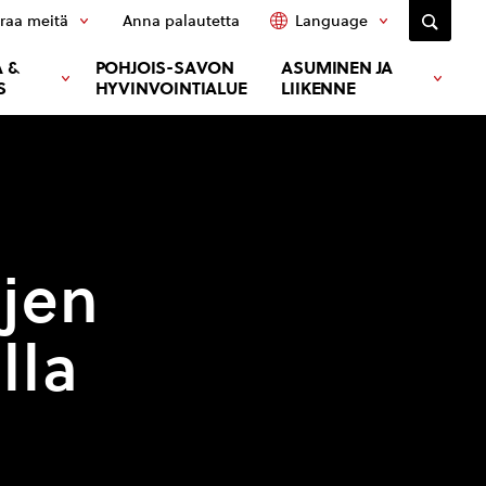
raa meitä
Anna palautetta
Language
 &
POHJOIS-SAVON
ASUMINEN JA
S
HYVINVOINTIALUE
LIIKENNE
ojen
lla