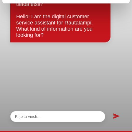
Asiakirjajulkisuuskuvaus
Evästeet
Saavutettavuusseloste
Tietosuoja
Tietosuojaselosteet
Tietopyyntö
Päätöksenteko ja lähidemokratia
Päätökset, esityslistat & pöytäkirjat
Hallinto
Kunnanhallitus
Kunnanvaltuusto
Lautakunnat