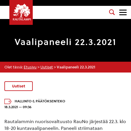
Vaalipaneeli 22.3.2021
Olet tässä:
Etusivu
>
Uutiset
>
Vaalipaneeli 22.3.2021
Uutiset
HALLINTO & PÄÄTÖKSENTEKO
18.3.2021 — 09:36
Rautalammin nuorisovaltuusto RauNo järjestää 22.3. klo
18-20 kuntavaalipaneelin. Paneeli striimataan