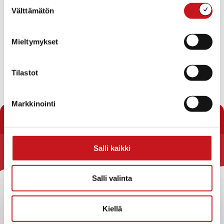
Suostumuksen
Välttämätön
valinta
Mieltymykset
Tilastot
« Uutishuone
Markkinointi
Salli kaikki
Rautalammin kunta
Yhteystiedot
Salli valinta
Kuntainfo
Strategiat, ohjelmat, ohjeet, suunnitelmat, säännöt ja
Kiellä
sopimukset