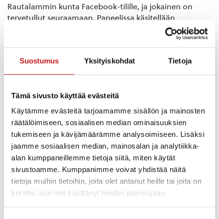
Rautalammin kunta Facebook-tilille, ja jokainen on
tervetullut seuraamaan. Paneelissa käsitellään
kuntavaaleissa nuorille ja nuorisovaltuustolle tärkeitä
teemoja, kuten esimerkiksi mielenterveyspalveluja sekä
koulutusta. Tervetuloa seuraamaan miten ehdokkaat
Suostumus
Yksityiskohdat
Tietoja
selviävät laatimistamme haastavista kysymyksistä, tätä
ei kannata missata!
Tämä sivusto käyttää evästeitä
Käytämme evästeitä tarjoamamme sisällön ja mainosten
räätälöimiseen, sosiaalisen median ominaisuuksien
tukemiseen ja kävijämäärämme analysoimiseen. Lisäksi
jaamme sosiaalisen median, mainosalan ja analytiikka-
alan kumppaneillemme tietoja siitä, miten käytät
sivustoamme. Kumppanimme voivat yhdistää näitä
tietoja muihin tietoihin, joita olet antanut heille tai joita on
kerätty, kun olet käyttänyt heidän palvelujaan.