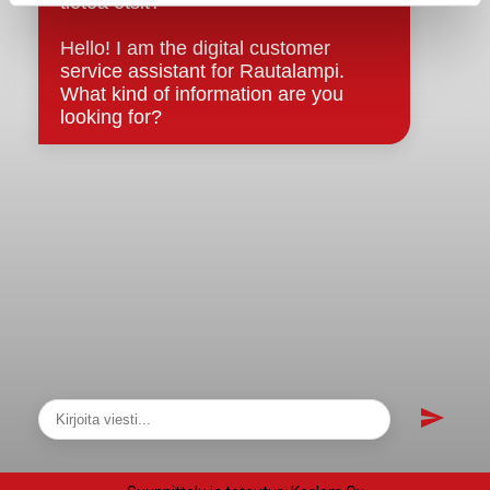
Asiakirjajulkisuuskuvaus
Evästeet
Saavutettavuusseloste
Tietosuoja
Tietosuojaselosteet
Tietopyyntö
Päätöksenteko ja lähidemokratia
Päätökset, esityslistat & pöytäkirjat
Hallinto
Kunnanhallitus
Kunnanvaltuusto
Lautakunnat