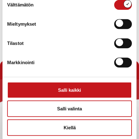
Välttämätön
valinta
Mieltymykset
Tilastot
« Uutishuone
Markkinointi
Salli kaikki
Rautalammin kunta
Yhteystiedot
Salli valinta
Kuntainfo
Strategiat, ohjelmat, ohjeet, suunnitelmat, säännöt ja
Kiellä
sopimukset